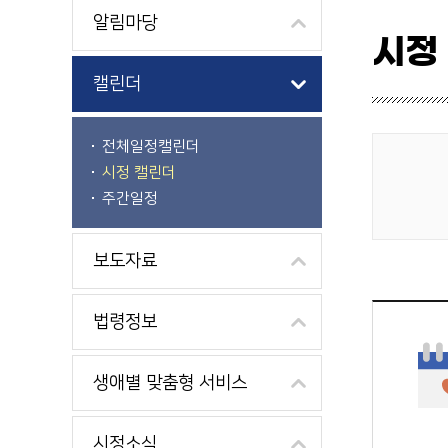
알림마당
시정
캘린더
전체일정캘린더
시정 캘린더
게시물 검색
주간일정
보도자료
법령정보
생애별 맞춤형 서비스
시정소식