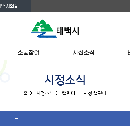
태백시의회
소통참여
시정소식
시정소식
홈
시정소식
캘린더
시정 캘린더