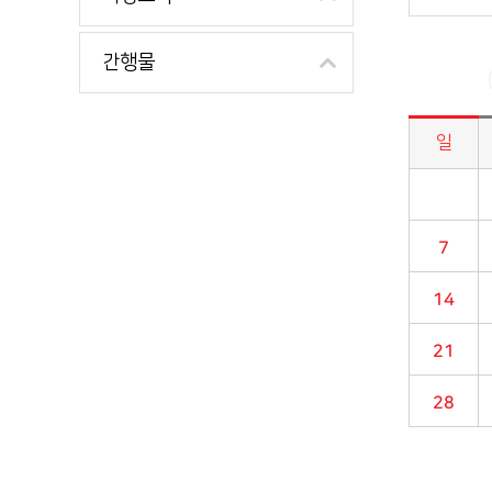
간행물
일
시정소식>시정 캘린더 게시판의 (2025년 12월) 달력형태로 일정명, 일정내용을 제공합니다.
7
14
21
28