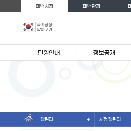
태백시청
태백관광
국가상징
알아보기
주메뉴
민원안내
정보공개
캘린더
시정 캘린더
왼쪽메뉴