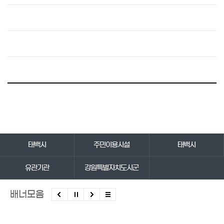
바로가기 서비스
태백시
주민이용시설
태백시
유관기관
강원특별자치도시군
배너모음