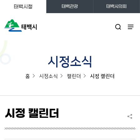
태백시청
태백관광
태백시의회
주메뉴
시정소식
홈
시정소식
캘린더
시정 캘린더
시정 캘린더