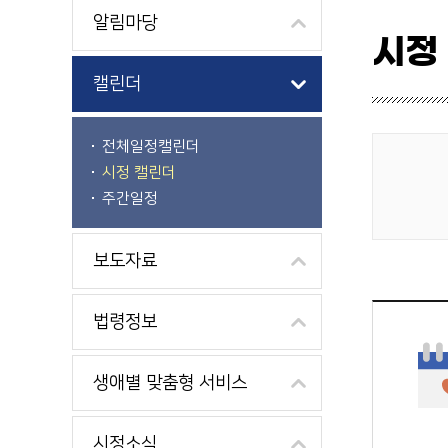
알림마당
시정
캘린더
전체일정캘린더
시정 캘린더
게시물 검색
주간일정
보도자료
법령정보
생애별 맞춤형 서비스
시정소식