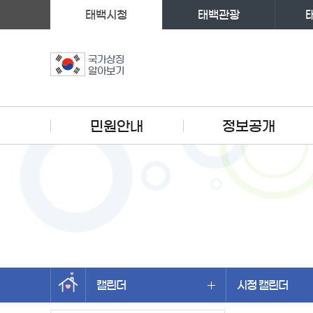
태백시청
태백관광
국가상징
알아보기
주메뉴
민원안내
정보공개
캘린더
시정 캘린더
왼쪽메뉴