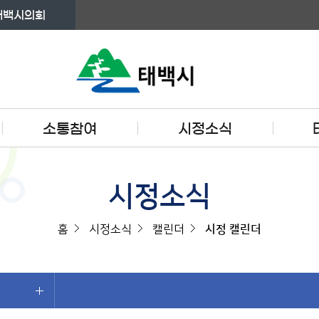
태백시의회
소통참여
시정소식
시정소식
홈
시정소식
캘린더
시정 캘린더