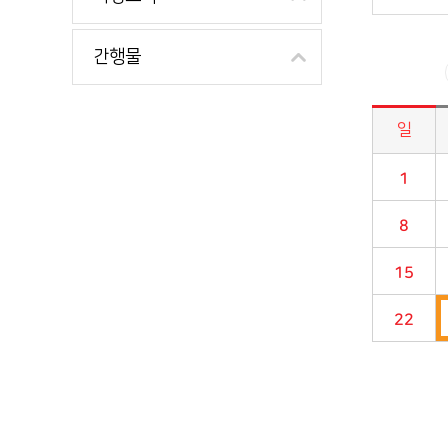
간행물
일
시정소식>시정 캘린더 게시판의 (2026년 02월) 달력형태로 일정명, 일정내용을 제공합니다.
1
8
15
22