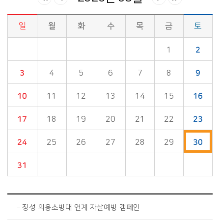
일
월
화
수
목
금
토
시정소식>시정 캘린더 게시판의 (2026년 05월) 달력형태로 일정명, 일정내용을 제공합니다.
1
2
3
4
5
6
7
8
9
10
11
12
13
14
15
16
17
18
19
20
21
22
23
24
25
26
27
28
29
30
31
장성 의용소방대 연계 자살예방 캠페인