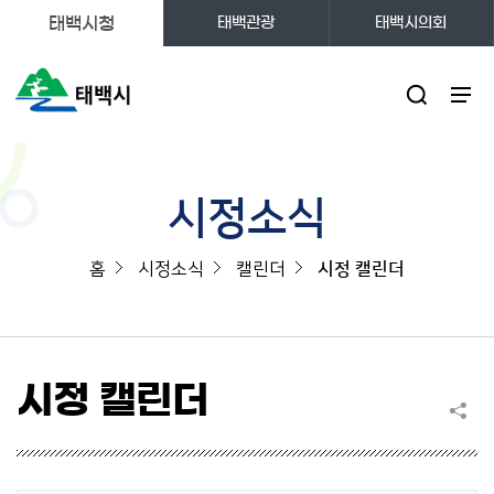
태백시청
태백관광
태백시의회
주메뉴
시정소식
홈
시정소식
캘린더
시정 캘린더
시정 캘린더