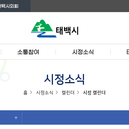
태백시의회
소통참여
시정소식
시정소식
홈
시정소식
캘린더
시정 캘린더