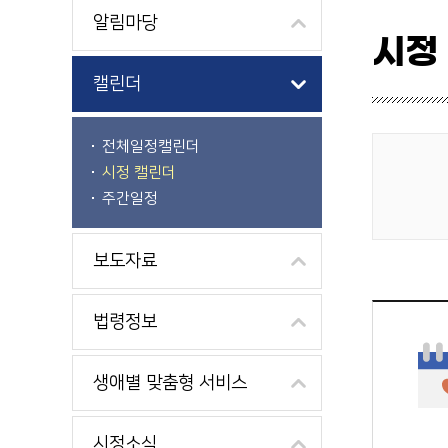
알림마당
시정
캘린더
전체일정캘린더
시정 캘린더
게시물 검색
주간일정
보도자료
법령정보
생애별 맞춤형 서비스
시정소식