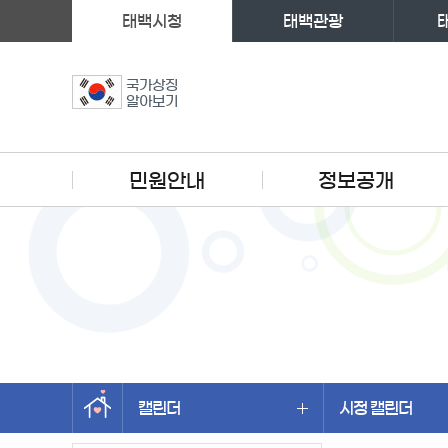
태백시청
태백관광
국가상징
알아보기
주메뉴
민원안내
정보공개
캘린더
시정 캘린더
왼쪽메뉴