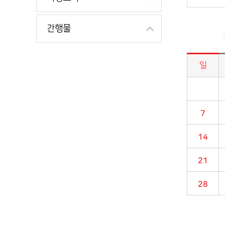
간행물
일
시정소식>시정 캘린더 게시판의 (2026년 06월) 달력형태로 일정명, 일정내용을 제공합니다.
7
14
21
28