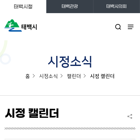
태백시청
태백관광
태백시의회
주메뉴
시정소식
홈
시정소식
캘린더
시정 캘린더
시정 캘린더