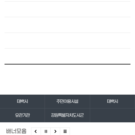
바로가기 서비스
태백시
주민이용시설
태백시
유관기관
강원특별자치도시군
배너모음