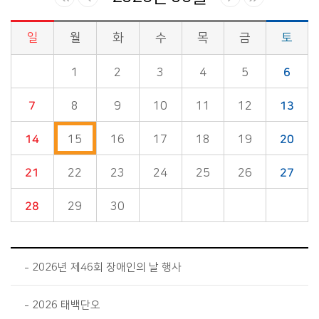
일
월
화
수
목
금
토
시정소식>시정 캘린더 게시판의 (2026년 06월) 달력형태로 일정명, 일정내용을 제공합니다.
1
2
3
4
5
6
7
8
9
10
11
12
13
14
15
16
17
18
19
20
21
22
23
24
25
26
27
28
29
30
2026년 제46회 장애인의 날 행사
2026 태백단오