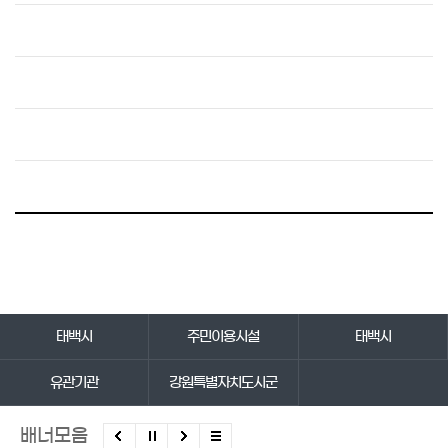
바로가기 서비스
태백시
주민이용시설
태백시
유관기관
강원특별자치도시군
배너모음