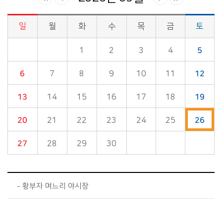
일
월
화
수
목
금
토
시정소식>시정 캘린더 게시판의 (2026년 09월) 달력형태로 일정명, 일정내용을 제공합니다.
1
2
3
4
5
6
7
8
9
10
11
12
13
14
15
16
17
18
19
20
21
22
23
24
25
26
27
28
29
30
황부자 며느리 야시장