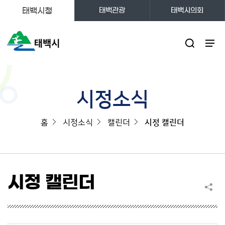
태백시청
태백관광
태백시의회
주메뉴
시정소식
홈
시정소식
캘린더
시정 캘린더
시정 캘린더