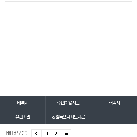
바로가기 서비스
태백시
주민이용시설
태백시
유관기관
강원특별자치도시군
배너모음