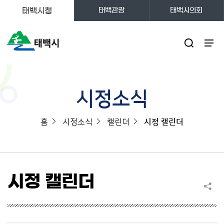
태백시청
태백관광
태백시의회
주메뉴
시정소식
홈
시정소식
캘린더
시정 캘린더
시정 캘린더