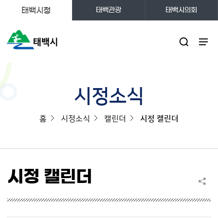
태백시청
태백관광
태백시의회
주메뉴
시정소식
홈
시정소식
캘린더
시정 캘린더
시정 캘린더