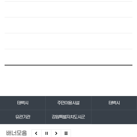
바로가기 서비스
태백시
주민이용시설
태백시
유관기관
강원특별자치도시군
배너모음