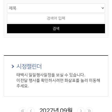
게시물 검색
검색 영역 선택
검색어 입력
시정캘린더
태백시 일일행사일정을 보실 수 있습니다.
이전달 행사를 확인하시려면 화살표를 눌러 이동해
주세요.
2027년 09월