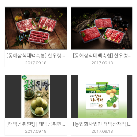
[동해삼척태백축협] 한우령 등심1호
[동해삼척태백축협] 한우령 종합4호
2017.09.18
2017.09.18
[태백곰취찐빵] 태백곰취찐빵, 곰취냉면
[농업회사법인 태백산채떡] 감자송편
2017.09.18
2017.09.18