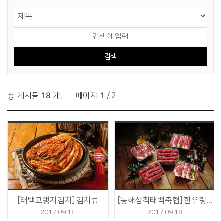
게시물 검색
검색 영역 선택
검색어 입력
총 게시물
18
개
,
페이지
1
/ 2
[태백고랭지김치] 김치류
[동해삼척태백축협] 한우령 등심2호
2017.09.18
2017.09.18