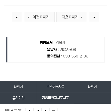
이전 페이지
다음 페이지
담당자 정보
담당자 정보
담당부서
: 경제과
담당자
: 기업지원팀
문의전화
: 033-550-2106
바로가기 서비스
태백시
주민이용시설
태백시
유관기관
강원특별자치도시군