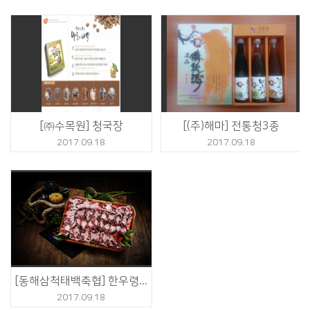
[㈜수목원] 청국장
[(주)해마] 전통청3종
2017.09.18
2017.09.18
[동해삼척태백축협] 한우령 꼬리세트
2017.09.18