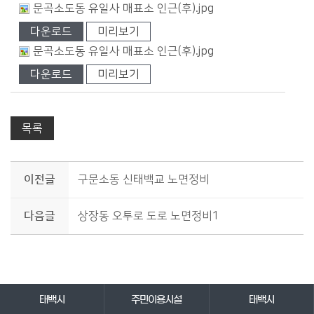
문곡소도동 유일사 매표소 인근(후).jpg
다운로드
미리보기
문곡소도동 유일사 매표소 인근(후).jpg
다운로드
미리보기
목록
이전글
구문소동 신태백교 노면정비
다음글
상장동 오투로 도로 노면정비1
바로가기 서비스
태백시
주민이용시설
태백시