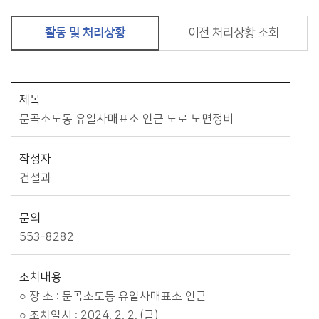
활동 및 처리상황
이전 처리상황 조회
민원안내>종합민원안내>생활민원처리>활동및처리상황 상세보기 - 제목, 작성자, 문의, 조치내용, 파일 제공
제목
문곡소도동 유일사매표소 인근 도로 노면정비
작성자
건설과
문의
553-8282
조치내용
○ 장 소 : 문곡소도동 유일사매표소 인근
○ 조치일시 : 2024. 2. 2. (금)