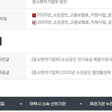
중소벤처기업부 장관
2025년_소상공인_고용보험료_지원사업_공고
파일
2025년_소상공인_고용보험료_지원사업_공고
이전글
[중소벤처기업부] 소상공인 전기요금 특별지원사
다음글
[중소벤처기업부] 2025년 소상공인 협업활성화
리집
태백시
소속·산하기관
유관기관
누