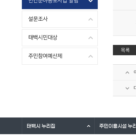
민간분야공모사업 알림
설문조사
태백시민대상
목록
주민참여예산제
바로가기 서비스
태백시
누리집
주민이용시설
누