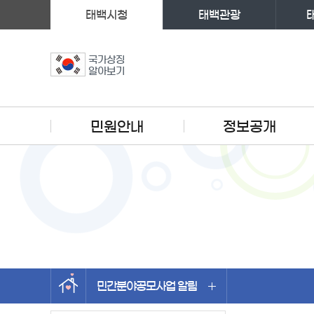
태백시청
태백관광
국가상징
알아보기
주메뉴
민원안내
정보공개
민간분야공모사업 알림
왼쪽메뉴