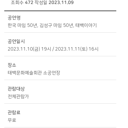
조회수
472
작성일
2023.11.09
분야별정보>문화/관광>문화예술회관>대관공연 상세보기 - 공연명, 공연일시, 장소, 관람대상, 관람료, 내용, 파일, 문의, 주최 제공
공연명
한국 마임 50년, 김성구 마임 50년, 태백이야기
공연일시
2023.11.10(금) 19시 / 2023.11.11(토) 16시
장소
태백문화예술회관 소공연장
관람대상
전체관람가
관람료
무료