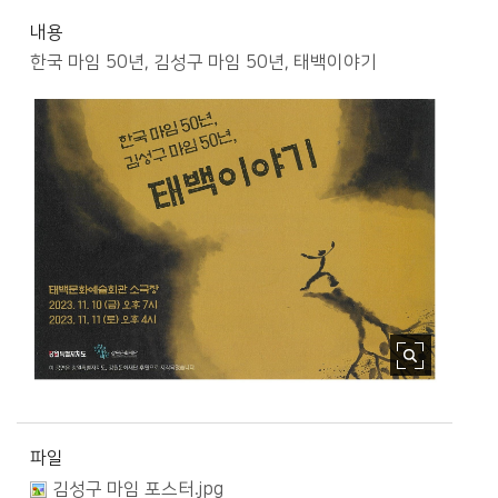
내용
한국 마임 50년, 김성구 마임 50년, 태백이야기
다음은 본문삽입이미지 대체텍스트입니다.
한국 마임 50년, 김성구 마임 50년, 태백이야기
#한국 마임 50년, #김성구 마임 50년, ■ 태백이야기태백문화예술회관 소극장 ○ 2023.11.10(금) 오후 7시 ○ 2023.11.11(토) 오후4시 강원특별자치도 강원문화재단 강원문화재단이 공연은 강원특별자치도, 강원문화재단 후원으로 제작되었습니다.
파일
김성구 마임 포스터.jpg