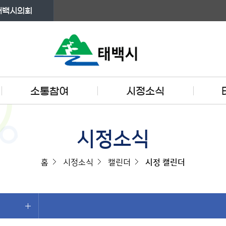
태백시의회
소통참여
시정소식
시정소식
홈
시정소식
캘린더
시정 캘린더