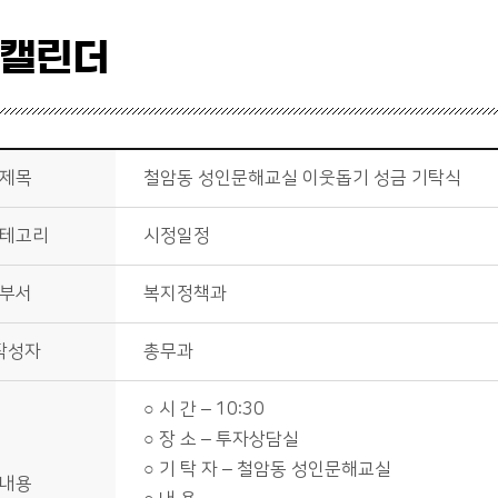
 캘린더
제목
철암동 성인문해교실 이웃돕기 성금 기탁식
테고리
시정일정
부서
복지정책과
작성자
총무과
○ 시 간 – 10:30
○ 장 소 – 투자상담실
○ 기 탁 자 – 철암동 성인문해교실
내용