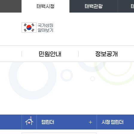
태백시청
태백관광
국가상징
알아보기
주메뉴
민원안내
정보공개
캘린더
시정 캘린더
왼쪽메뉴