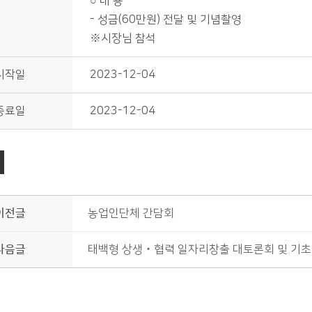
○ 내 용
- 성금(60만원) 전달 및 기념촬영
※시장님 참석
시작일
2023-12-04
종료일
2023-12-04
이전글
농업인단체 간담회
다음글
태백형 상생‧협력 일자리창출 대토론회 및 기초