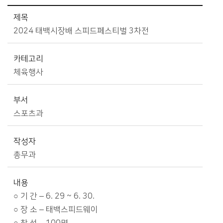
시정소식>시정 캘린더 상세보기 - 제목, 카테고리, 부서, 작성자, 내용, 시작일, 종료일 제공
제목
2024 태백시장배 스피드페스티벌 3차전
카테고리
체육행사
부서
스포츠과
작성자
총무과
내용
○ 기 간 – 6. 29 ~ 6. 30.
○ 장 소 – 태백스피드웨이