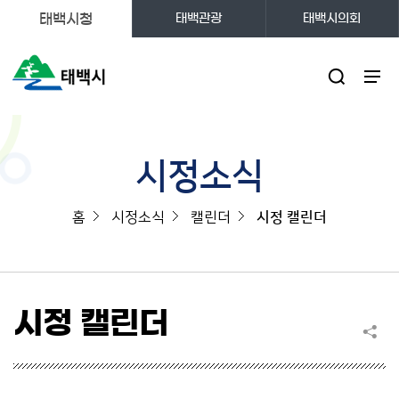
태백시청
태백관광
태백시의회
주메뉴
시정소식
홈
시정소식
캘린더
시정 캘린더
시정 캘린더