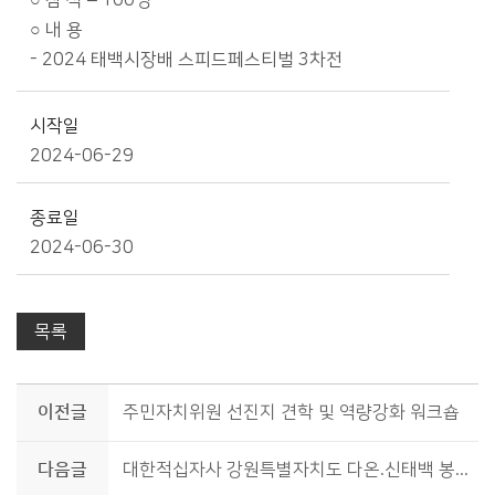
○ 참 석 – 100명
○ 내 용
- 2024 태백시장배 스피드페스티벌 3차전
시작일
2024-06-29
종료일
2024-06-30
목록
이전글
주민자치위원 선진지 견학 및 역량강화 워크숍
다음글
대한적십자사 강원특별자치도 다온.신태백 봉사회 결성식