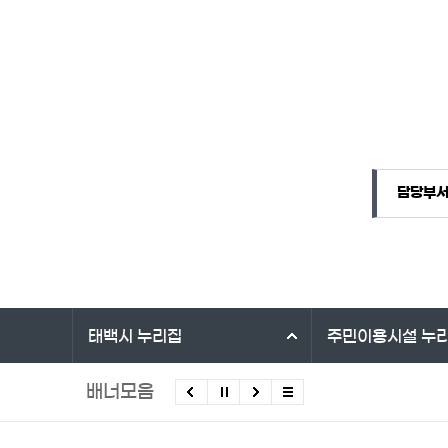
담당자 정보
담당자 정보
담당부
바로가기 서비스
태백시
누리집
주민이용시설
누
배너모음