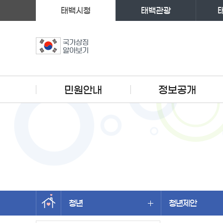
태백시청
태백관광
국가상징
알아보기
주메뉴
민원안내
정보공개
청년
청년제안
왼쪽메뉴