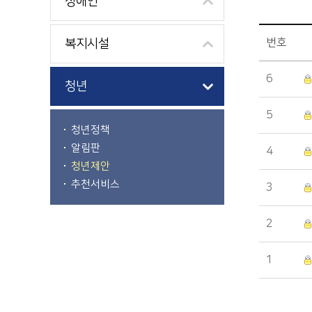
장애인
번호
복지시설
복지 > 청년 > 청년제안 목록 - 번호, 제목, 파일, 조회수, 작성일, 공개여부정보 제공
6
청년
5
청년정책
알림판
4
청년제안
추천서비스
3
2
1