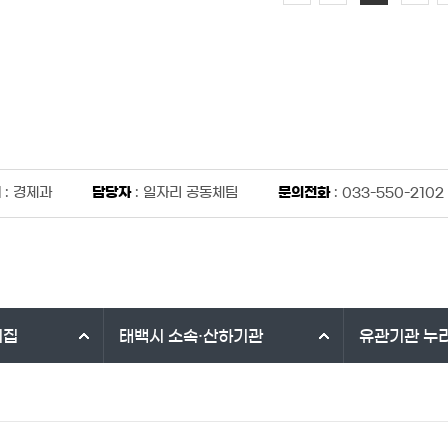
서
: 경제과
담당자
: 일자리 공동체팀
문의전화
: 033-550-2102
리집
태백시
소속·산하기관
유관기관
누