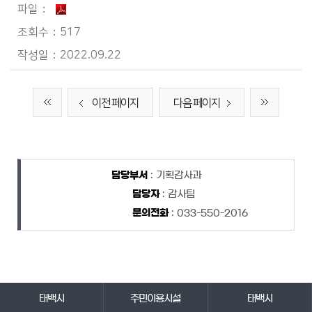
517
2022.09.22
이전 페이지
다음 페이지
담당자 정보
담당자 정보
담당부서
: 기획감사과
담당자
: 감사팀
문의전화
: 033-550-2016
바로가기 서비스
태백시
주민이용시설
태백시