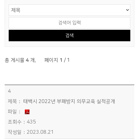
게시물 검색
검색 영역 선택
검색어 입력
총 게시물
4
개
,
페이지
1
/ 1
정보공개>감사결과공개>청렴정책 목록 - 번호, 제목, 파일, 조회수, 작성일정보 제공
4
태백시 2022년 부패방지 의무교육 실적공개
435
2023.08.21