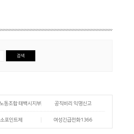
노동조합 태백시지부
공직비리 익명신고
탄소포인트제
여성긴급전화1366