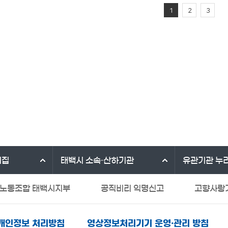
1
2
3
리집
태백시
소속·산하기관
유관기관
누
노동조합 태백시지부
공직비리 익명신고
고향사랑
제
여성긴급전화1366
중앙부처 법령 유권해석
개인정보 처리방침
영상정보처리기기 운영·관리 방침