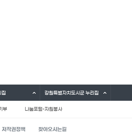
리집
강원특별자치도시군
누리집
기부
나눔포털-자원봉사
법제처 법령 유권해석
저작권정책
찾아오시는길