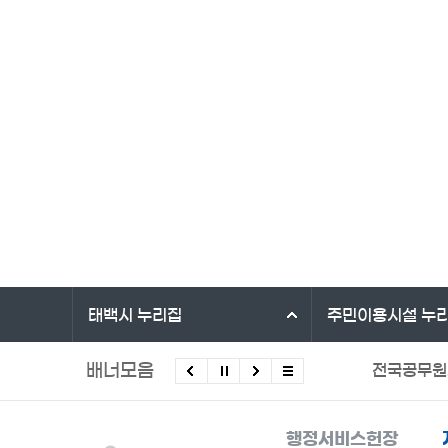
바로가기 서비스
태백시
누리집
주민이용시설
누
배너모음
전국공무원
탄소포인트
행정서비스헌장