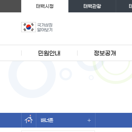
태백시청
태백관광
국가상징
알아보기
주메뉴
민원안내
정보공개
배너존
왼쪽메뉴