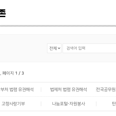
존
검색조건
검색어 입력
,
페이지
1 / 3
부처 법령 유권해석
법제처 법령 유권해석
전국공무원
고향사랑기부
나눔포털-자원봉사