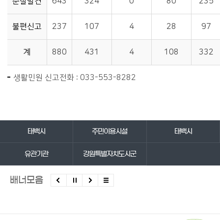
순찰발견
643
324
0
80
235
불편신고
237
107
4
28
97
계
880
431
4
108
332
생활민원 신고전화 : 033-553-8282
바로가기 서비스
태백시
주민이용시설
태백시
유관기관
강원특별자치도시군
배너모음