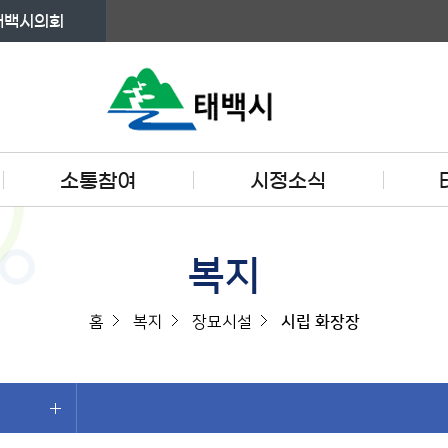
태백시의회
소통참여
시정소식
복지
홈
복지
장묘시설
시립 화장장