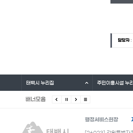
담당자 정보
담당자 정보
담당자
:
바로가기 서비스
태백시
누리집
주민이용시설
누
배너모음
행정서비스헌장
[26023] 강원특별자