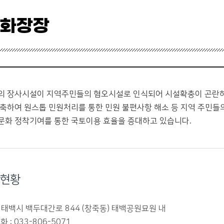
 화장장
의 장사시설이 지역주민들의 혐오시설로 인식되어 시설확충이 곤란하
신축하여 원스톱 민원처리를 통한 민원 불편사항 해소 등 지역 주민들의
문화 정착기여를 통한 국토이용 효율을 증대하고 있습니다.
현황
 : 태백시 백두대간로 844 (창죽동) 태백공원묘원 내
 : 033-806-5071