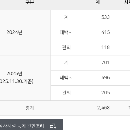
구분
계
사
계
533
2024년
태백시
415
관외
118
계
701
2025년
태백시
496
2025.11.30.기준)
관외
205
총계
2,468
장사시설 등에 관한조례