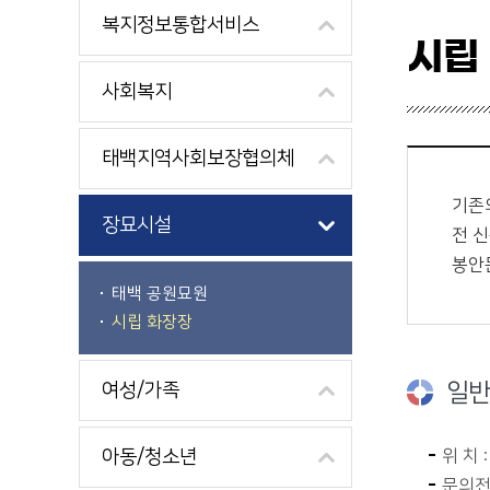
복지정보통합서비스
시립
사회복지
태백지역사회보장협의체
기존
장묘시설
전 
봉안
태백 공원묘원
시립 화장장
일반
여성/가족
아동/청소년
위 치
문의전화