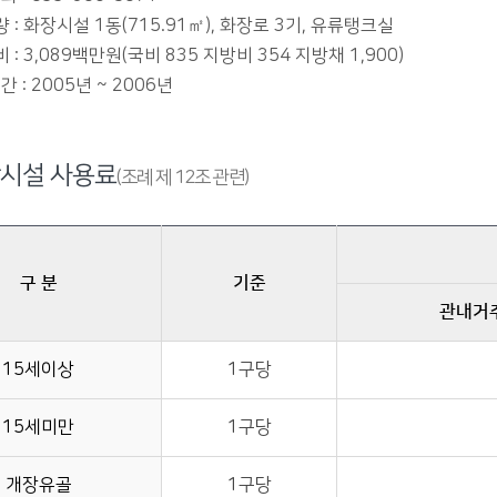
량 : 화장시설 1동(715.91㎡), 화장로 3기, 유류탱크실
비 : 3,089백만원(국비 835 지방비 354 지방채 1,900)
 : 2005년 ~ 2006년
시설 사용료
(조례 제 12조 관련)
구 분
기준
관내거
15세이상
1구당
15세미만
1구당
개장유골
1구당