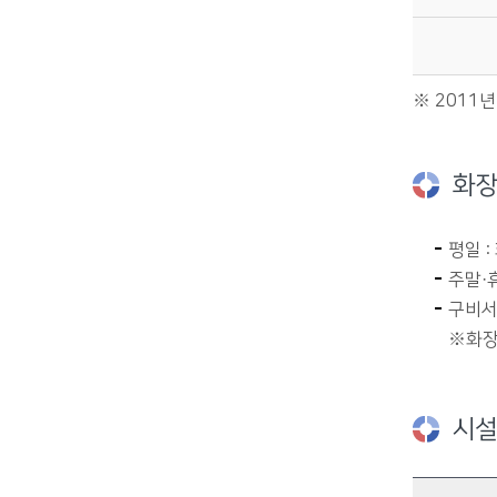
※ 2011년
화장
평일 
주말·
구비서
※화장
시설