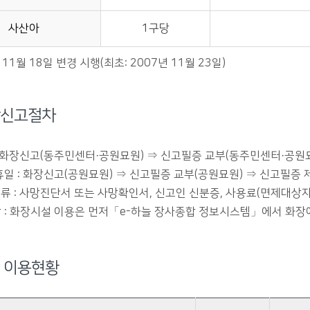
사산아
1구당
 11월 18일 변경 시행(최초: 2007년 11월 23일)
신고절차
: 화장신고(동주민센터·공원묘원) ⇒ 신고필증 교부(동주민센터·공원묘
휴일 : 화장신고(공원묘원) ⇒ 신고필증 교부(공원묘원) ⇒ 신고필증 
류 : 사망진단서 또는 사망확인서, 신고인 신분증, 사용료(면제대상
 : 화장시설 이용은 먼저「e-하늘 장사종합 정보시스템」에서 화장
 이용현황