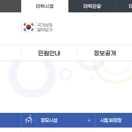
태백시청
태백관광
국가상징
알아보기
주메뉴
민원안내
정보공개
장묘시설
시립 화장장
왼쪽메뉴