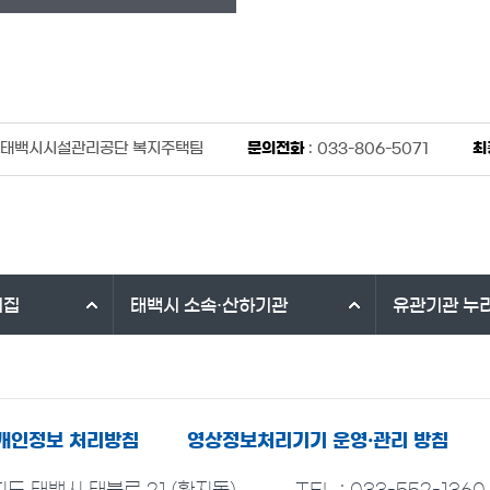
 태백시시설관리공단 복지주택팀
문의전화
: 033-806-5071
최
리집
태백시
소속·산하기관
유관기관
누
개인정보 처리방침
영상정보처리기기 운영·관리 방침
치도 태백시 태붐로 21 (황지동)
TEL : 033-552-1360