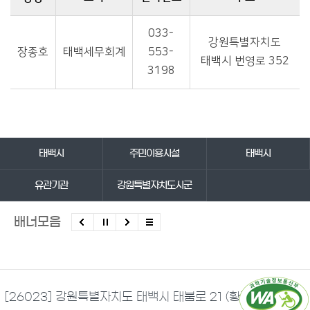
태백시 마을세무사에 대한 성명, 소속, 전화번호, 주소에 대한 표
033-
강원특별자치도
장종호
태백세무회계
553-
태백시 번영로 352
3198
바로가기 서비스
태백시
주민이용시설
태백시
유관기관
강원특별자치도시군
배너모음
[26023] 강원특별자치도 태백시 태붐로 21 (황지동)