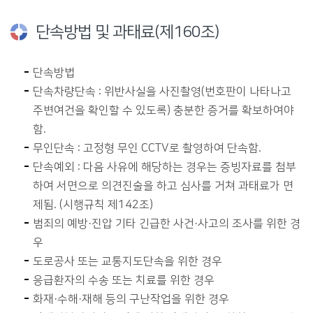
단속방법 및 과태료(제160조)
단속방법
단속차량단속 : 위반사실을 사진촬영(번호판이 나타나고
주변여건을 확인할 수 있도록) 충분한 증거를 확보하여야
함.
무인단속 : 고정형 무인 CCTV로 촬영하여 단속함.
단속예외 : 다음 사유에 해당하는 경우는 증빙자료를 첨부
하여 서면으로 의견진술을 하고 심사를 거쳐 과태료가 면
제됨. (시행규칙 제142조)
범죄의 예방·진압 기타 긴급한 사건·사고의 조사를 위한 경
우
도로공사 또는 교통지도단속을 위한 경우
응급환자의 수송 또는 치료를 위한 경우
화재·수해·재해 등의 구난작업을 위한 경우