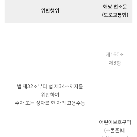
해당 법조문
위반행위
(도로교통법)
과태료 부과 및 감경기준 - 위반행위, 해당 법조문 (도로교통법), 감경 전 과태료 금액(원), 감경율(%), 감경 후 금액(원) 제공
제160조
제3항
법 제32조부터 법 제34조까지를
위반하여
주차 또는 정차를 한 차의 고용주등
어린이보호구역
(스쿨존)내