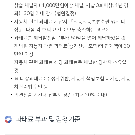
상습 체납자 ( 1,000만원이상 체납, 체납 3회이상, 1년 경
과) : 30일 이내 감치(법원결정)
자동차 관련 과태료 체납자 『자동차등록번호판 영치 대
상』: 다음 각 호의 요건을 모두 충족하는 경우>
과태료를 체납발생일로부터 60일을 넘어 체납하였을 것
체납된 자동차 관련 과태료(중가산금 포함)의 합계액이 30
만원 이상
자동차 관련 과태료 해당 과태료를 체납한 당사자 소유일
것
※ 대상과태료 : 주정차위반, 자동차 책임보험 미가입, 자동
차관리법 위반 등
의견진술 기간내 납부시 경감 (최대 20% 이내)
과태료 부과 및 감경기준