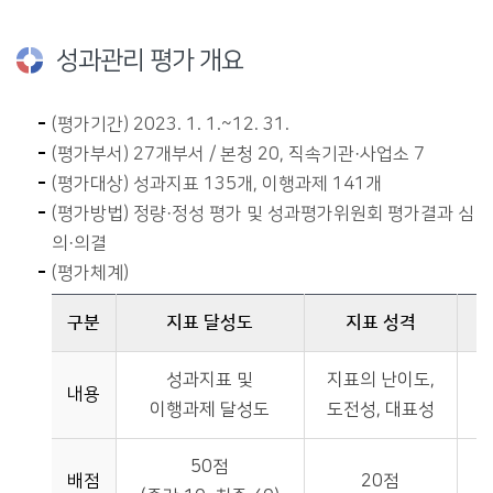
성과관리 평가 개요
(평가기간) 2023. 1. 1.~12. 31.
(평가부서) 27개부서 / 본청 20, 직속기관·사업소 7
(평가대상) 성과지표 135개, 이행과제 141개
(평가방법) 정량·정성 평가 및 성과평가위원회 평가결과 심
의·의결
(평가체계)
구분
지표 달성도
지표 성격
평가체계에 대한 표이며 구분(내용,배점), BSC평가(지표 달성도, 지표 성격), 공통과제, 시민 만족도, 정성평가, 가. 감점에 대한 정보 제공
성과지표 및
지표의 난이도,
공
내용
이행과제 달성도
도전성, 대표성
50점
배점
20점