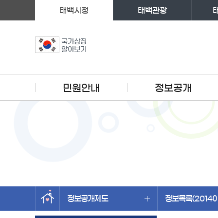
태백시청
태백관광
국가상징
알아보기
주메뉴
민원안내
정보공개
정보공개제도
정보목록(2014이
왼쪽메뉴