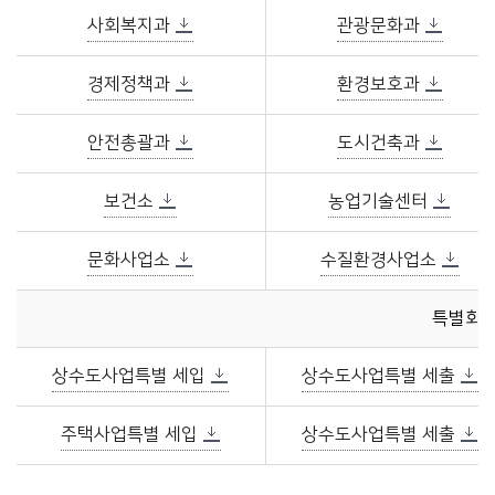
사회복지과
관광문화과
경제정책과
환경보호과
안전총괄과
도시건축과
보건소
농업기술센터
문화사업소
수질환경사업소
특별회계
상수도사업특별 세입
상수도사업특별 세출
주택사업특별 세입
상수도사업특별 세출