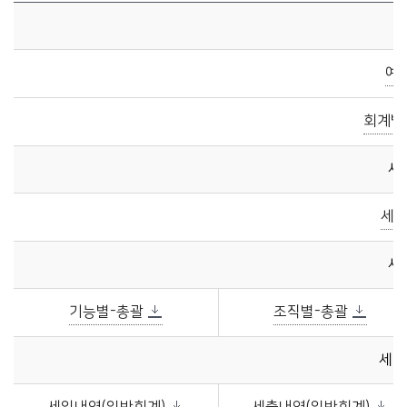
2017년도 제2회 추가경정예산내역에 관한 자료이며, 예산규모, 세입총괄표, 세출총괄표, 세입·세출예산서, 세입·세출예산 사업명세서를 제공합니다.
예
회계별
세
세입
세
기능별-총괄
조직별-총괄
세입