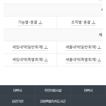
세
기능별-총괄
조직별-총괄
세입
세입내역(일반회계)
세출내역(일반회계)
세입내역(특별회계)
세출내역(특별회계)
바로가기 서비스
태백시
주민이용시설
태백시
유관기관
강원특별자치도시군