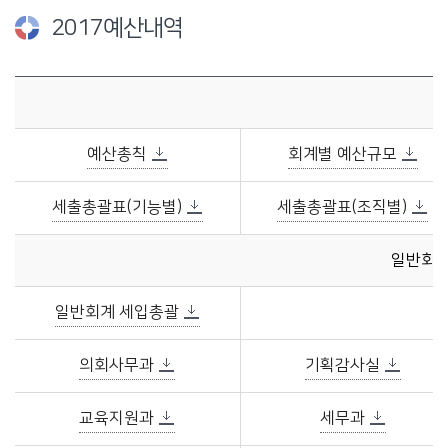
2017예산내역
2017예산내역에 관한 자료이며, 예산규모, 일반회계 세입 및 세출, 특별회계 세입 및 세출를 제공합니다.
예산총칙
회계별 예산규모
세출총괄표(기능별)
세출총괄표(조직별)
일반회계
일반회계 세입총괄
의회사무과
기획감사실
교육지원과
세무과