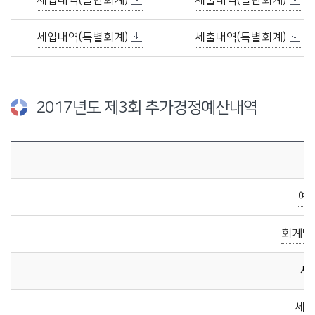
세입내역(일반회계)
세출내역(일반회계)
세입내역(특별회계)
세출내역(특별회계)
2017년도 제3회 추가경정예산내역
2017년도 제3회 추가경정예산내역에 관한 자료이며, 예산규모, 세입총괄표, 세출총괄표, 세입·세출예산서, 세입·세출예산 사업명세서를 제공합니다.
예
회계별
세
세입