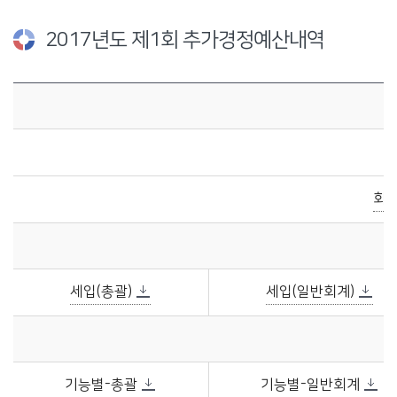
2017년도 제1회 추가경정예산내역
2017년도 제1회 추가경정예산내역에 관한 자료이며, 예산규모, 세입총괄표, 세출총괄표, 세입·세출예산서, 세입·세출예산 사업명세서를 제공합니다.
회
세입(총괄)
세입(일반회계)
기능별-총괄
기능별-일반회계