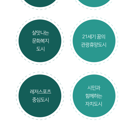
살맛나는
21세기 꿈의
문화복지
관광휴양도시
도시
시민과
레저스포츠
함께하는
중심도시
자치도시