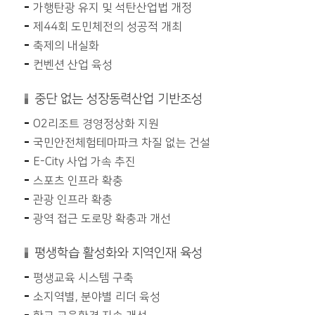
가행탄광 유지 및 석탄산업법 개정
제44회 도민체전의 성공적 개최
축제의 내실화
컨벤션 산업 육성
중단 없는 성장동력산업 기반조성
O2리조트 경영정상화 지원
국민안전체험테마파크 차질 없는 건설
E-City 사업 가속 추진
스포츠 인프라 확충
관광 인프라 확충
광역 접근 도로망 확충과 개선
평생학습 활성화와 지역인재 육성
평생교육 시스템 구축
소지역별, 분야별 리더 육성