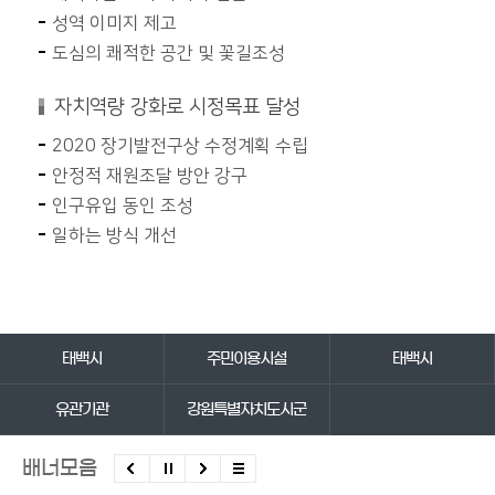
성역 이미지 제고
도심의 쾌적한 공간 및 꽃길조성
자치역량 강화로 시정목표 달성
2020 장기발전구상 수정계획 수립
안정적 재원조달 방안 강구
인구유입 동인 조성
일하는 방식 개선
바로가기 서비스
태백시
주민이용시설
태백시
유관기관
강원특별자치도시군
배너모음