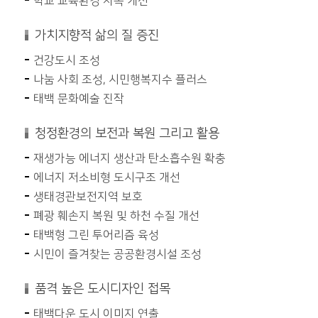
학교 교육환경 지속 개선
가치지향적 삶의 질 증진
건강도시 조성
나눔 사회 조성, 시민행복지수 플러스
태백 문화예술 진작
청정환경의 보전과 복원 그리고 활용
재생가능 에너지 생산과 탄소흡수원 확충
에너지 저소비형 도시구조 개선
생태경관보전지역 보호
폐광 훼손지 복원 및 하천 수질 개선
태백형 그린 투어리즘 육성
시민이 즐겨찾는 공공환경시설 조성
품격 높은 도시디자인 접목
태백다운 도시 이미지 연출