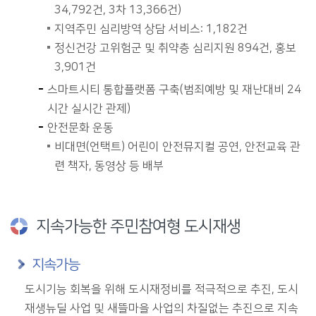
34,792건, 3차 13,366건)
지역주민 심리방역 상담 서비스: 1,182건
정신건강 고위험군 및 취약층 심리지원 894건, 홍보
3,901건
스마트시티 통합플랫폼 구축(범죄예방 및 재난대비 24
시간 실시간 관제)
안전문화 운동
비대면(언택트) 어린이 안전뮤지컬 공연, 안전교육 관
련 책자, 동영상 등 배부
지속가능한 주민참여형 도시재생
지속가능
도시기능 회복을 위해 도시재정비를 적극적으로 추진, 도시
재생뉴딜 사업 및 새뜰마을 사업의 차질없는 추진으로 지속