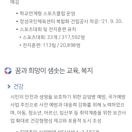
매김
학교연계형 스포츠클럽 운영
장성국민체육센터 복합화 건립공사 착공: ‘21. 9. 30.
스포츠대회 및 전지훈련 유치
스포츠대회: 33개 / 317,592명
전지훈련: 113팀 / 20,898명
꿈과 희망이 샘솟는 교육, 복지
건강
시민의 안전과 생명을 보호하기 위한 감염병 예방, 국가예방
사업 추진으로 사전 예방과 대응력 강화를 위해 노력하였으
며, 아동, 청소년, 어르신, 임산부 등 취약계층을 위한 보건사
업 확대로 건강형평성 제고와 포용적 도시 조성