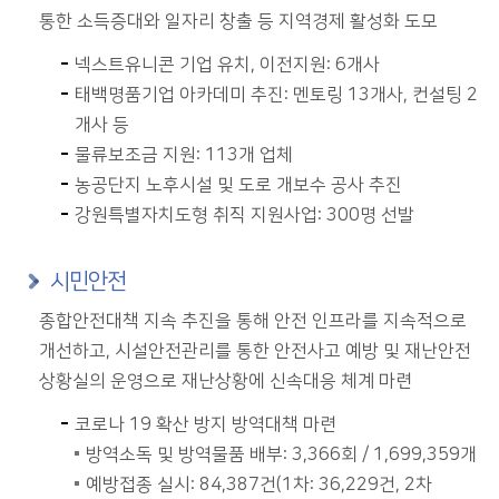
통한 소득증대와 일자리 창출 등 지역경제 활성화 도모
넥스트유니콘 기업 유치, 이전지원: 6개사
태백명품기업 아카데미 추진: 멘토링 13개사, 컨설팅 2
개사 등
물류보조금 지원: 113개 업체
농공단지 노후시설 및 도로 개보수 공사 추진
강원특별자치도형 취직 지원사업: 300명 선발
시민안전
종합안전대책 지속 추진을 통해 안전 인프라를 지속적으로
개선하고, 시설안전관리를 통한 안전사고 예방 및 재난안전
상황실의 운영으로 재난상황에 신속대응 체계 마련
코로나 19 확산 방지 방역대책 마련
방역소독 및 방역물품 배부: 3,366회 / 1,699,359개
예방접종 실시: 84,387건(1차: 36,229건, 2차