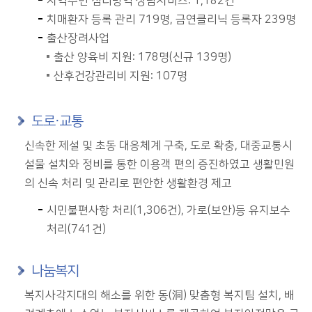
지역주민 심리방역 상담서비스: 1,182건
치매환자 등록 관리 719명, 금연클리닉 등록자 239명
출산장려사업
출산 양육비 지원: 178명(신규 139명)
산후건강관리비 지원: 107명
도로·교통
신속한 제설 및 초동 대응체계 구축, 도로 확충, 대중교통시
설물 설치와 정비를 통한 이용객 편의 증진하였고 생활민원
의 신속 처리 및 관리로 편안한 생활환경 제고
시민불편사항 처리(1,306건), 가로(보안)등 유지보수
처리(741건)
나눔복지
복지사각지대의 해소를 위한 동(洞) 맞춤형 복지팀 설치, 배