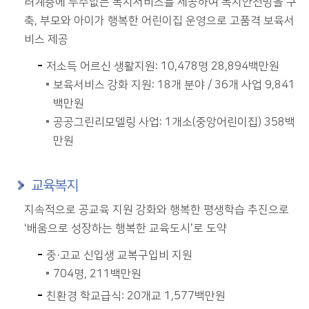
려계층에 누수없는 복지서비스를 제공하여 복지안전망을 구
축, 부모와 아이가 행복한 어린이집 운영으로 고품격 보육서
비스 제공
저소득 어르신 생활지원: 10,478명 28,894백만원
보육서비스 강화 지원: 18개 분야 / 36개 사업 9,841
백만원
공공그린리모델링 사업: 1개소(중앙어린이집) 358백
만원
교육복지
지속적으로 공교육 지원 강화와 행복한 평생학습 추진으로
‘배움으로 성장하는 행복한 교육도시’로 도약
중·고교 신입생 교복구입비 지원
704명, 211백만원
친환경 학교급식: 20개교 1,577백만원