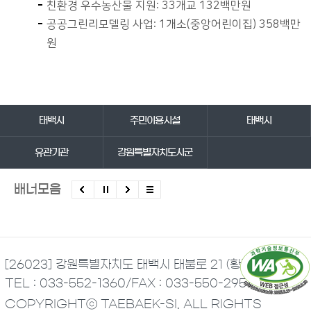
친환경 우수농산물 지원: 33개교 132백만원
공공그린리모델링 사업: 1개소(중앙어린이집) 358백만
원
바로가기 서비스
태백시
주민이용시설
태백시
유관기관
강원특별자치도시군
배너모음
[26023] 강원특별자치도 태백시 태붐로 21 (황지동)
TEL : 033-552-1360
/
FAX : 033-550-2951
COPYRIGHTⓒ TAEBAEK-SI. ALL RIGHTS