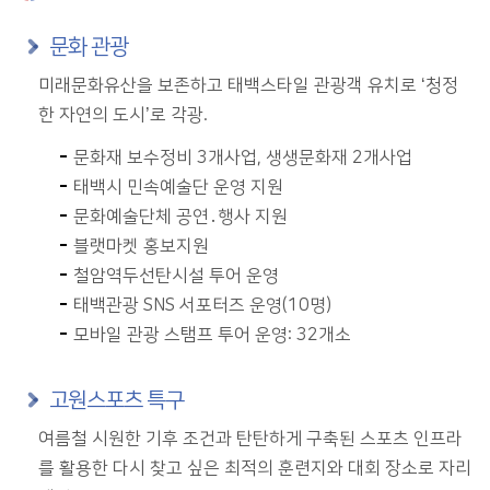
문화 관광
미래문화유산을 보존하고 태백스타일 관광객 유치로 ‘청정
한 자연의 도시’로 각광.
문화재 보수정비 3개사업, 생생문화재 2개사업
태백시 민속예술단 운영 지원
문화예술단체 공연․행사 지원
블랫마켓 홍보지원
철암역두선탄시설 투어 운영
태백관광 SNS 서포터즈 운영(10명)
모바일 관광 스탬프 투어 운영: 32개소
고원스포츠 특구
여름철 시원한 기후 조건과 탄탄하게 구축된 스포츠 인프라
를 활용한 다시 찾고 싶은 최적의 훈련지와 대회 장소로 자리