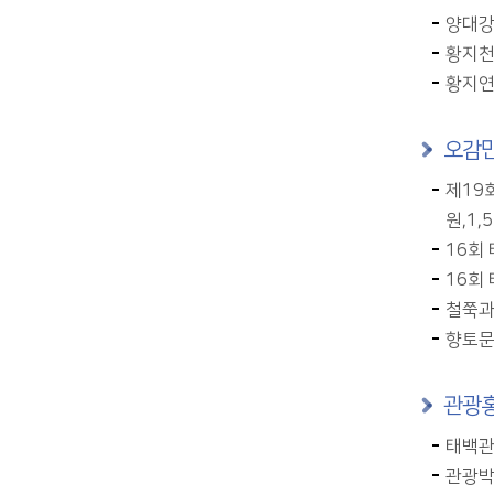
양대강
황지천
황지연
오감
제19
원,1,
16회
16회
철쭉과 
향토문화
관광홍
태백관광
관광박