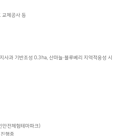
호 교체공사 등
랭지사과 기반조성 0.3ha, 산마늘·블루베리 지역적응성 시
(국민안전체험테마파크)
기 진행중