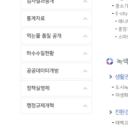
감사결과공개
중소기
E-ci
통계자료
애니
중장기
먹는물 품질 공개
스마트
하수수질현황
녹색
공공데이터개방
생활권
도시녹
정책실명제
야생화
행정규제개혁
친환경
태백고원