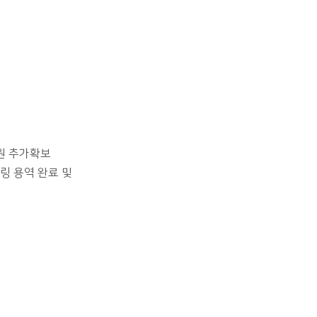
억원 추가확보
링 용역 완료 및
)