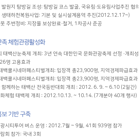
 발원지 탐방길 조성: 탐방길 코스 발굴, 국유림·도유림사업추진 협
 생태하천복원사업: 기본 및 실시설계용역 추진(2012.12.17~)
못 주변정비: 지장물 보상완료·철거, 1차공사 준공
만족 체험관광활성화
회 태백산눈축제 개최: 3년 연속 대한민국 문화관광축제 선정 ·개최성
526명 고용효과
 태백쿨시네마페스티벌개최: 입장객 총23,900명, 지역경제파급효과 
 태백쿨시네마페스티벌개최: 입장객 총23,900명, 지역경제파급효과 
함께하는 태백산 전국등반대회 개최 : 2012. 6. 9. ~ 6.10 (2일간)
체험 태백제 개최 : 2012.10.13. ~ 10.14. (7개분야 40개 행사)
보 기반 구축
시티투어 버스 운영 : 2012.7월 ~ 9월, 41회 939명 참가
람회 참가: 국내 3회