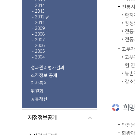
2015
2014
전통시
2013
황지
2012
2011
장성
2009
전통
2008
전통
2007
2006
고부가
2005
고부
2004
험 
성과관리평가결과
농촌
조직정보 공개
강소
인사통계
위원회
공유재산
희망
재정정보공개
안전문
화광아