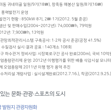
동 귀네미골 일원/9기(18㎿), 창죽동 매봉산 일원/8기(16㎿)
 풍력발전기 운영
전기 현황 : 850kW·8기, 2㎿·1기(2012. 5월 준공)
산 및 판매수입(2004~2012년): 74,000㎿h, 79억원
012년: 7,900㎿h, 13억원
관망최적관리시스템 구축공사: 1·2차 공사 준공(공정 41.5%)
 수질검사 실시·결과 공표 : 140개소 108회
구 하수관거 정비사업: 시장북로구간 공사 완료(200m), 국비 10
염총량관리제 운영: 2012년 이행평가를 위한 배출 삭감시설 모니터
계 오염총량제 2011년 이행 평가 용역 추진
처리설 개량사업 : 실시설계완료(2012.7.16.), 착공(2012.9.25.
있는 문화·관광·스포츠의 도시
 발원지 관광자원화