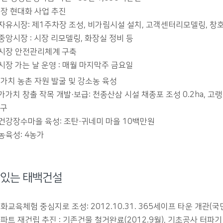
장 현대화 사업 추진
자유시장: 제1주차장 조성, 비가림시설 설치, 고객센터리모델링, 창
중앙시장 : 시장 리모델링, 화장실 정비 등
시장 안전관리체계 구축
시장 가는 날 운영 : 매월 마지막주 금요일
가치 농촌 자원 발굴 및 강소농 육성
가가치 창출 작목 개발·보급: 천종산삼 시설 채종포 조성 0.2ha, 고
연구
건강장수마을 육성: 조탄·귀네미 마을 10백만원
농육성: 4농가
있는 태백건설
화교육체험 중심지로 조성: 2012.10.31. 365세이프 타운 개관
파트 재건립 추진 : 기존건물 철거완료(2012.9월), 기초공사 터파