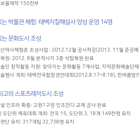
보물제작 155천부
는 박물관 체험: 태백지질해설사 양성 운영 14명
는 문화도시 조성
산역사체험촌 조성사업 : 2012.12월 공사착공(2013. 11월 준공예
복원: 2012. 8월 본적사지 3층 석탑복원 완료
술인 창작활동 지원: 찾아가는 문화활동 7개사업, 지역문화예술단체
술행사 개최: 태백전국합창경연대회(2012.8.17~8.18), 한여름방의
최고의 스포츠레저도시 조성
설 인프라 확충: 고원1구장 인조잔디 교체 공사 완료
 도단위 체육대회 개최: 전국 15, 도단위 3, 18개 149천명 유치
단 유치: 317개팀 32,738명 유치