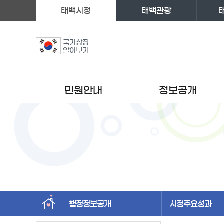
태백시청
태백관광
국가상징
알아보기
주메뉴
민원안내
정보공개
행정정보공개
시정주요성과
왼쪽메뉴