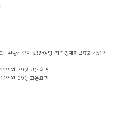
의
과 : 관광객유치 53만여명, 지역경제파급효과 451억
11억원, 39명 고용효과
11억원, 39명 고용효과