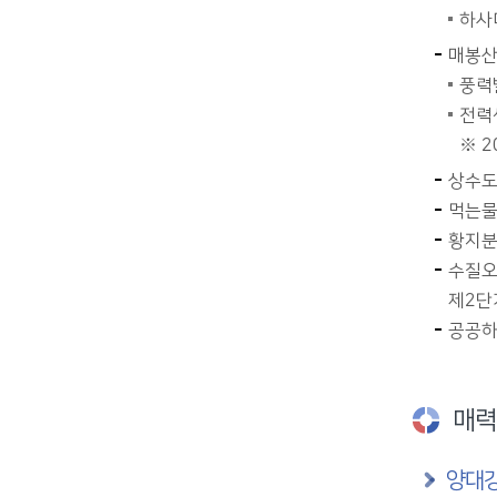
하사미
매봉산
풍력발
전력생
※ 2
상수도
먹는물
황지분
수질오
제2단
공공하수
매력
양대강