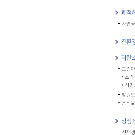
쾌적하
자연공
친환경
저탄소
그린아
소각
시민,
발원도시
음식물
청정에
신재생