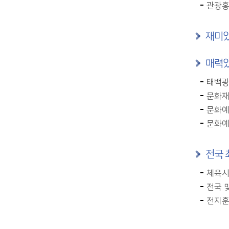
관광홍
재미있
매력있
태백광
문화재
문화예
문화예
전국 
체육시
전국 및
전지훈련