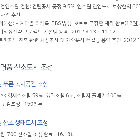
업연수원 건립: 건립공사 공정 9.5%, 연수원 진입도로 보상협의 60
ty 사업 추진
메이션: 시계마을 티키톡-EBS 방영, 뽀로로 극장판 제작 완료(12월)
성장선략 프로젝트 컨설팅 용역 : 2012.8.13 ~ 11.12
카지노 진출 관련 시장조사 및 기술분석 컨설팅 용역 추진: 2012.11
명품 산소도시 조성
 푸른 녹지공간 조성
화: 경제수조림 59㏊, 경관조림 6㏊, 조림지 풀베기 100㏊
 꽃길조성 : 150천본
 산소 생태도시 조성
-700 산소길 조성 완료 : 16.18㎞