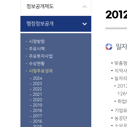
정보공개제도
201
행정정보공개
시정방향
일자
주요시책
주요투자사업
맞춤형 
수상현황
지역사
시정주요성과
일자리
2024
2023
201
2022
126
2021
2020
취업활
2019
기업유
2018
2017
농공단
2016
소상공