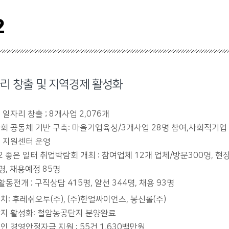
2
리 창출 및 지역경제 활성화
일자리 창출 ; 8개사업 2,076개
회 공동체 기반 구축: 마을기업육성/3개사업 28명 참여,사회적기업 
 지원센터 운영
2 좋은 일터 취업박람회 개최 : 참여업체 12개 업체/방문300명, 현
명, 채용예정 85명
동전개 ; 구직상담 415명, 알선 344명, 채용 93명
치: 후레쉬오투(주), (주)한얼싸이언스, 봉신롤(주)
지 활성화: 철암농공단지 분양완료
인 경영안정자금 지원 : 55건 1,630백만원