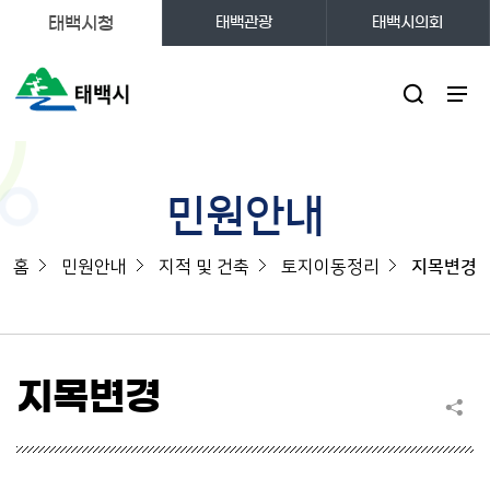
태백시청
태백관광
태백시의회
주메뉴
민원안내
홈
민원안내
지적 및 건축
토지이동정리
지목변경
지목변경