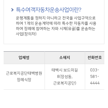
특수여객자동차운송사업이란?
운행계통을 정하지 아니하고 전국을 사업구역으로
하여 1개의 운송계약에 따라 특수한 자동차를 사용
하여 장례에 참여하는 자와 시체(유골)를 운송하는
사업(장의차)
업체명
소재지
전화번호
특수여객자동차운송- 업체명, 소재지, 전화번호
태백시 보드미길
033-
근로복지공단태백병원
8(장성동,
581-
장례식장
근로복지공단)
4444