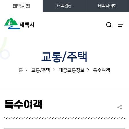
태백시청
태백관광
태백시의회
주메뉴
교통/주택
홈
교통/주택
대중교통정보
특수여객
특수여객