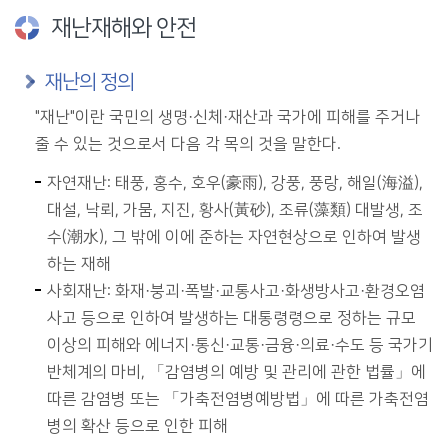
재난재해와 안전
재난의 정의
"재난"이란 국민의 생명·신체·재산과 국가에 피해를 주거나
줄 수 있는 것으로서 다음 각 목의 것을 말한다.
자연재난: 태풍, 홍수, 호우(豪雨), 강풍, 풍랑, 해일(海溢),
대설, 낙뢰, 가뭄, 지진, 황사(黃砂), 조류(藻類) 대발생, 조
수(潮水), 그 밖에 이에 준하는 자연현상으로 인하여 발생
하는 재해
사회재난: 화재·붕괴·폭발·교통사고·화생방사고·환경오염
사고 등으로 인하여 발생하는 대통령령으로 정하는 규모
이상의 피해와 에너지·통신·교통·금융·의료·수도 등 국가기
반체계의 마비, 「감염병의 예방 및 관리에 관한 법률」에
따른 감염병 또는 「가축전염병예방법」에 따른 가축전염
병의 확산 등으로 인한 피해