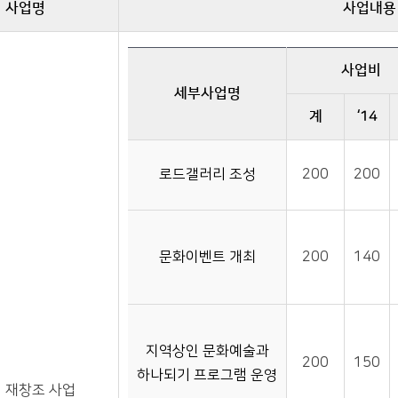
사업명
사업내용
사업비
세부사업명
계
‘14
황지 재창조 사업에 관한 자료이며, 세부사업명, 사업비, 주요내용을 제공합니다.
로드갤러리 조성
200
200
문화이벤트 개최
200
140
지역상인 문화예술과
200
150
하나되기 프로그램 운영
 재창조 사업