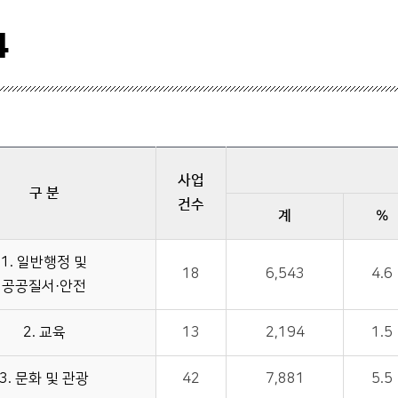
4
사업
구 분
건수
계
%
1. 일반행정 및
18
6,543
4.6
공공질서·안전
2. 교육
13
2,194
1.5
3. 문화 및 관광
42
7,881
5.5