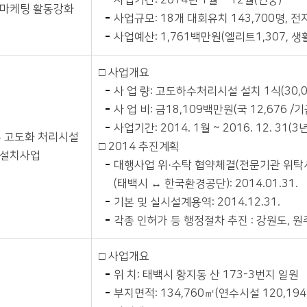
사업기간: 2014년 1월 ~ 12월(연중)
 마케팅 활동강화
사업규모: 18개 대회유치 143,700명, 전
사업예산: 1,761백만원(엘리트1,307, 생활
□ 사업개요
사 업 량: 고도하수처리시설 설치 1식(30,0
사 업 비: 금18,109백만원(국 12,676 /기금 
사업기간: 2014. 1월 ~ 2016. 12. 31(3년
 고도화 처리시설
□ 2014 추진계획
설치사업
대행사업 위·수탁 협약체결(전문기관 위탁
(태백시 ↔ 한국환경공단): 2014.01.31.
기본 및 실시설계용역: 2014.12.31.
각종 인허가 등 행정절차 추진 : 강원도, 
□ 사업개요
위 치: 태백시 황지동 산 173-3번지 일원
부지면적: 134,760㎡(연수시설 120,194