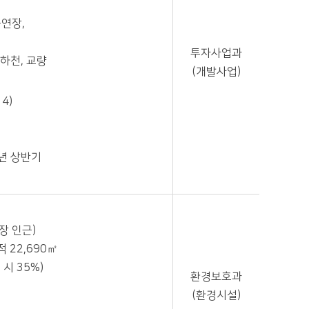
공연장,
투자사업과
소하천, 교량
(개발사업)
4)
4년 상반기
장 인근)
적 22,690㎡
 시 35%)
환경보호과
(환경시설)