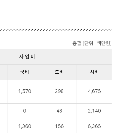
총괄 [단위 : 백만원]
사 업 비
국비
도비
시비
1,570
298
4,675
0
48
2,140
1,360
156
6,365