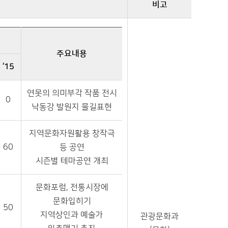
비고
주요내용
‘15
연못의 의미부각 작품 전시
0
낙동강 발원지 물길표현
지역문화자원활용 창작극
60
등 공연
시즌별 테마공연 개최
문화포럼, 전통시장에
문화입히기
50
지역상인과 예술가
관광문화과