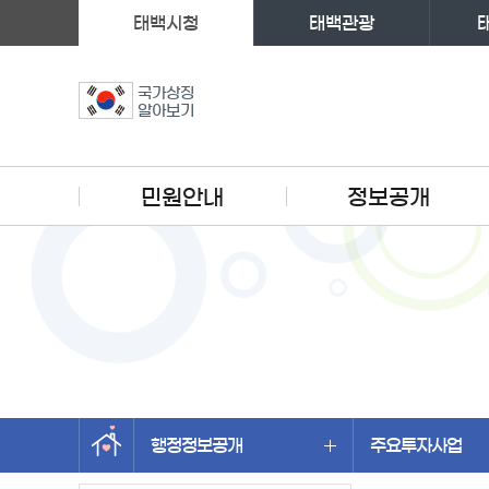
태백시청
태백관광
국가상징
알아보기
주메뉴
민원안내
정보공개
행정정보공개
주요투자사업
왼쪽메뉴