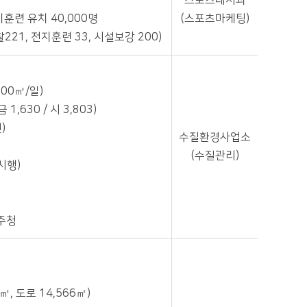
스포츠레저과
지훈련 유치 40,000명
(스포츠마케팅)
221, 전지훈련 33, 시설보강 200)
00㎥/일)
1,630 / 시 3,803)
)
수질환경사업소
(수질관리)
시행)
원주청
㎡, 도로 14,566㎡)