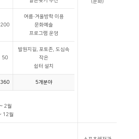
일촌맺기 추진
(문화)
여름·겨울방학 이용
200
문화예술
프로그램 운영
발원지길, 포토존, 도심속
50
작은
쉼터 설치
360
5개분야
~ 2월
~ 12월