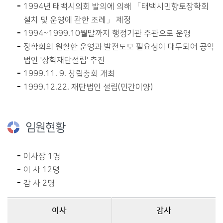
1994년 태백시의회 발의에 의해 「태백시민향토장학회
설치 및 운영에 관한 조례」 제정
1994~1999.10월말까지 행정기관 주관으로 운영
장학회의 원활한 운영과 발전도모 필요성이 대두되어 공익
법인 '장학재단설립' 추진
1999.11. 9. 창립총회 개최
1999.12.22. 재단법인 설립(민간이양)
임원현황
이사장 1명
이 사 12명
감 사 2명
이사
감사