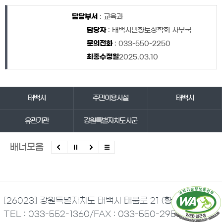
담당자 정보
담당자 정보
담당부서
: 교육과
담당자
: 태백시민향토장학회 사무국
문의전화
: 033-550-2250
최종수정일
2025.03.10
바로가기 서비스
태백시
주민이용시설
태백시
유관기관
강원특별자치도시군
배너모음
[26023] 강원특별자치도 태백시 태붐로 21 (황지동)
TEL : 033-552-1360
/
FAX : 033-550-2951