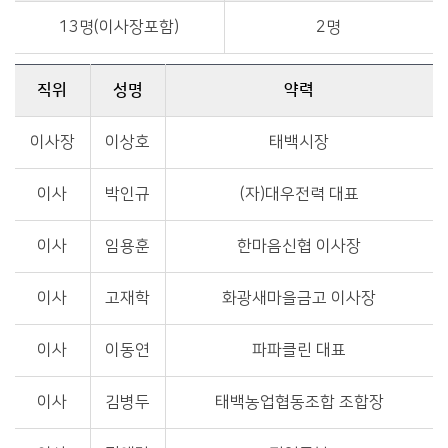
13명(이사장포함)
2명
직위
성명
약력
이사장
이상호
태백시장
이사
박인규
(자)대우전력 대표
이사
임용훈
한마음신협 이사장
이사
고재학
화광새마을금고 이사장
이사
이동연
파파클린 대표
이사
김병두
태백농업협동조합 조합장