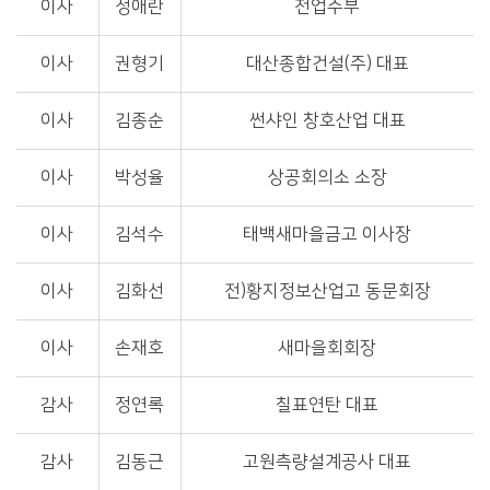
이사
정애란
전업주부
이사
권형기
대산종합건설(주) 대표
이사
김종순
썬샤인 창호산업 대표
이사
박성율
상공회의소 소장
이사
김석수
태백새마을금고 이사장
이사
김화선
전)황지정보산업고 동문회장
이사
손재호
새마을회회장
감사
정연록
칠표연탄 대표
감사
김동근
고원측량설계공사 대표