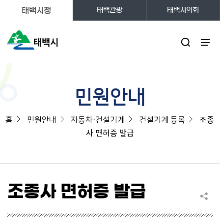
태백시청
태백관광
태백시의회
주메뉴
민원안내
홈
민원안내
자동차·건설기계
건설기계 등록
조종
사 면허증 발급
조종사 면허증 발급