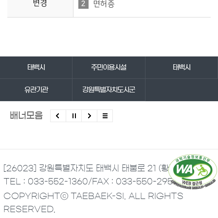
변경
면허증
바로가기 서비스
태백시
주민이용시설
태백시
유관기관
강원특별자치도시군
배너모음
[26023] 강원특별자치도 태백시 태붐로 21 (황지동)
TEL : 033-552-1360
/
FAX : 033-550-2951
COPYRIGHTⓒ TAEBAEK-SI. ALL RIGHTS
RESERVED.