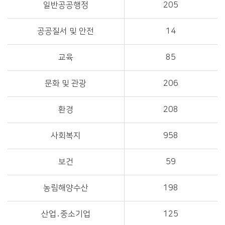
일반공공행정
205
공공질서 및 안전
14
교육
85
문화 및 관광
206
환경
208
사회복지
958
보건
59
농림해양수산
198
산업․중소기업
125