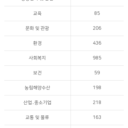
교육
85
문화 및 관광
206
환경
436
사회복지
985
보건
59
농림해양수산
198
산업․중소기업
218
교통 및 물류
163