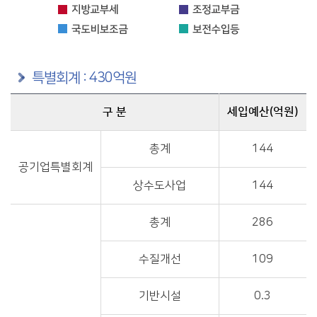
특별회계 : 430억원
구 분
세입예산(억원)
구분별 세입예산(억원) 정보제공
총계
144
공기업특별회계
상수도사업
144
총계
286
수질개선
109
기반시설
0.3