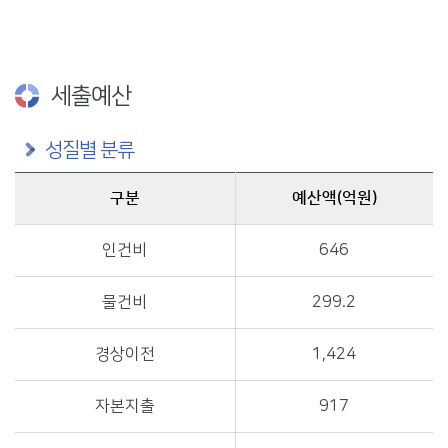
세출예산
성질별 분류
구분
예산액(억원)
구분별 예산액(억원)정보를 제공
인건비
646
물건비
299.2
경상이전
1,424
자본지출
917