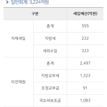
일반회계: 3,224억원
구분
세입예산(억원)
구분별 세입예산(억원) 정보제공
총계
555
자체세입
지방세
232
세외수입
323
총계
2,497
지방교부세
1,323
이전재원
조정교부금
91
국도비보조금
1,083