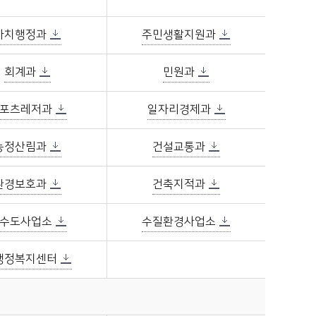
자치행정과
주민생활지원과
회계과
민원과
포츠레저과
일자리경제과
농정산림과
건설교통과
환경보호과
건축지적과
수도사업소
수질환경사업소
행정복지센터