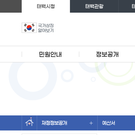
태백시청
태백관광
국가상징
알아보기
주메뉴
민원안내
정보공개
재정정보공개
예산서
왼쪽메뉴