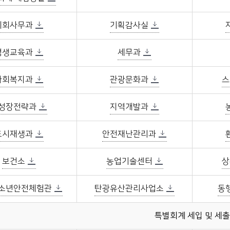
의회사무과
기획감사실
평생교육과
세무과
사회복지과
관광문화과
스
성장전략과
지역개발과
도시재생과
안전재난관리과
보건소
농업기술센터
상
소년안전체험관
탄광유산관리사업소
동
특별회계 세입 및 세출