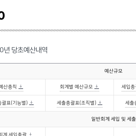
0
20년 당초예산내역
예산규모
예산총칙
회계별 예산규모
세입총
괄표(기능별)
세출총괄표(조직별)
세출
일반회계 세입 및 세출
회계 세입총괄