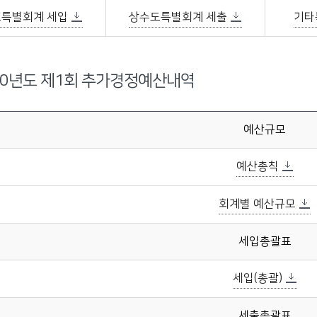
특별회계 세입
상수도특별회계 세출
기타
20년도 제1회 추가경정예산내역
예산규모
예산총칙
회계별 예산규모
세입총괄표
세입(총괄)
세출총괄표