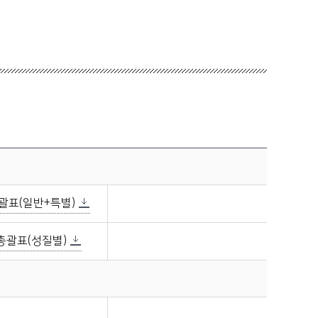
괄표(일반+특별)
총괄표(성질별)