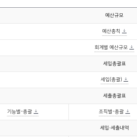
예산규모
예산총칙
회계별 예산규모
세입총괄표
세입(총괄)
세출총괄표
기능별-총괄
조직별-총괄
세입·세출내역