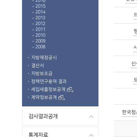
2016
2015
2014
2013
2012
2011
2010
2009
2008
지방재정공시
신
결산서
지방보조금
정책연구용역 결과
세입세출정보공개
계약정보공개
한국청
감사결과공개
통계자료