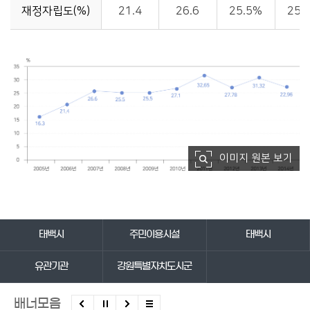
재정자립도(%)
21.4
26.6
25.5%
25.
이미지 원본 보기
바로가기 서비스
태백시
주민이용시설
태백시
유관기관
강원특별자치도시군
배너모음