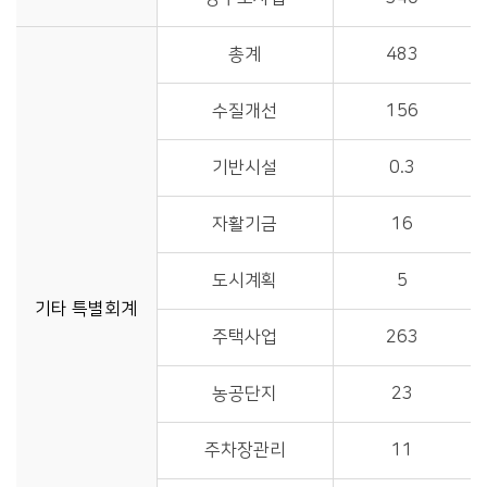
총계
483
수질개선
156
기반시설
0.3
자활기금
16
도시계획
5
기타 특별회계
주택사업
263
농공단지
23
주차장관리
11