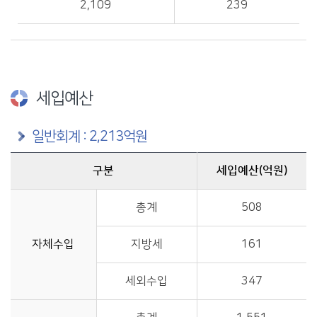
2,109
239
세입예산
일반회계 : 2,213억원
구분
세입예산(억원)
구분별 세입예산(억원) 정보제공
총계
508
자체수입
지방세
161
세외수입
347