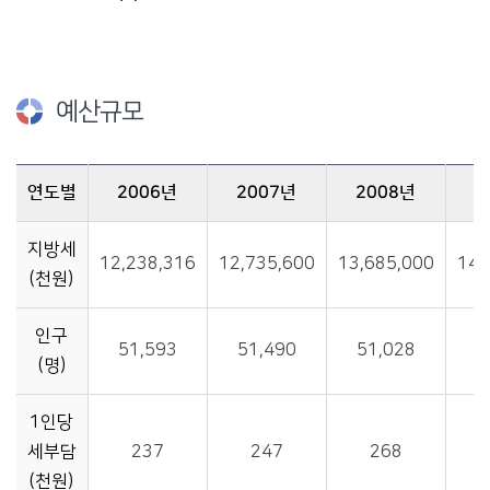
예산규모
연도별
2006년
2007년
2008년
2
예산규모-연도별(2006년~2014년) 예산규모정보(지방세(천원), 인구(명), 1인당 세부담(천원))를 제공
지방세
12,238,316
12,735,600
13,685,000
14,
(천원)
인구
51,593
51,490
51,028
5
(명)
1인당
세부담
237
247
268
(천원)