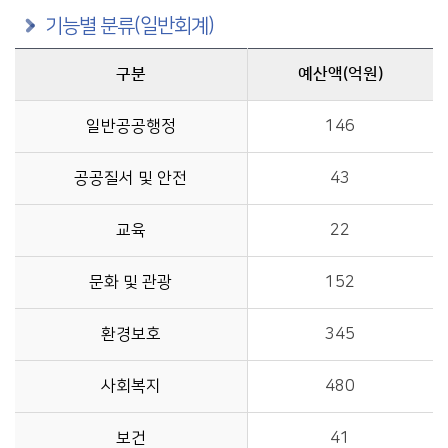
기능별 분류(일반회계)
구분
예산액(억원)
구분별 예산액(억원)정보를 제공
일반공공행정
146
공공질서 및 안전
43
교육
22
문화 및 관광
152
환경보호
345
사회복지
480
보건
41