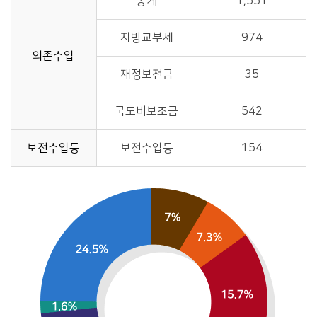
총계
1,551
지방교부세
974
의존수입
재정보전금
35
국도비보조금
542
보전수입등
보전수입등
154