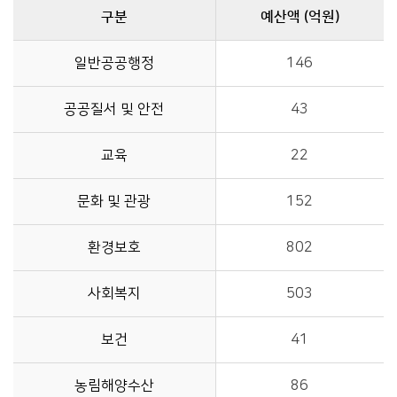
구분
예산액 (억원)
구분별 예산액(억원)정보를 제공
일반공공행정
146
공공질서 및 안전
43
교육
22
문화 및 관광
152
환경보호
802
사회복지
503
보건
41
농림해양수산
86