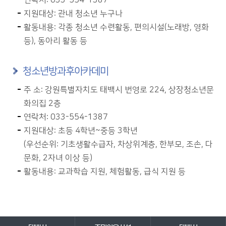
연락처: 033-554-1387
지원대상: 관내 청소년 누구나
활동내용: 각종 청소년 수련활동, 편의시설(노래방, 영화
등), 동아리 활동 등
청소년방과후아카데미
주 소: 강원특별자치도 태백시 번영로 224, 상장청소년문
화의집 2층
연락처: 033-554-1387
지원대상: 초등 4학년~중등 3학년
(우선순위: 기초생활수급자, 차상위계층, 한부모, 조손, 다
문화, 2자녀 이상 등)
활동내용: 교과학습 지원, 체험활동, 급식 지원 등
바로가기 서비스