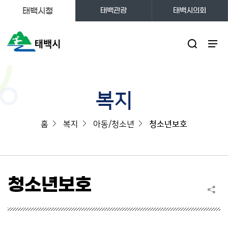
태백시청
태백관광
태백시의회
주메뉴
복지
홈
복지
아동/청소년
청소년보호
청소년보호