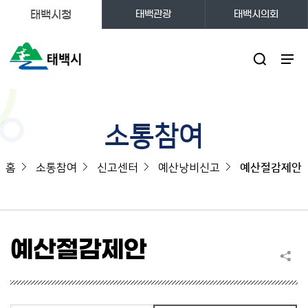
태백시청
태백관광
태백시의회
주메뉴
소통참여
홈
소통참여
신고센터
예산낭비신고
예산절감제안
예산절감제안