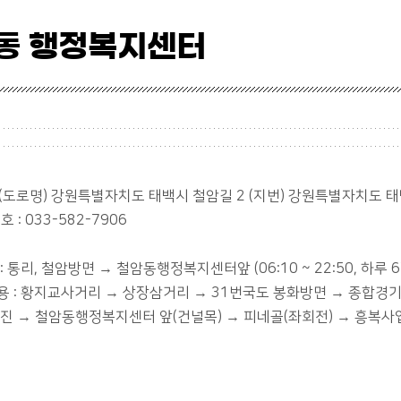
동 행정복지센터
: (도로명) 강원특별자치도 태백시 철암길 2 (지번) 강원특별자치도 태
 : 033-582-7906
편
: 통리, 철암방면 → 철암동행정복지센터앞 (06:10 ~ 22:50, 하루 6
용 : 황지교사거리 → 상장삼거리 → 31번국도 봉화방면 → 종합경기
직진 → 철암동행정복지센터 앞(건널목) → 피네골(좌회전) → 흥복사입