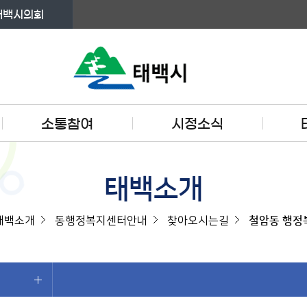
태백시의회
소통참여
시정소식
태백소개
태백소개
동행정복지센터안내
찾아오시는길
철암동 행정