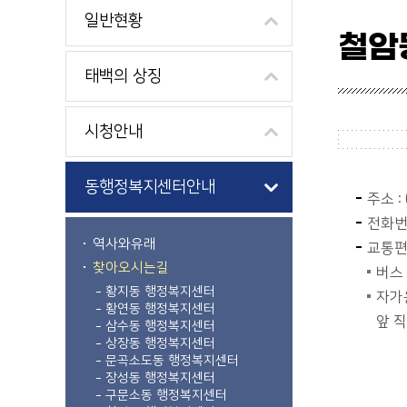
일반현황
철암
태백의 상징
시청안내
동행정복지센터안내
주소 
전화번호
역사와유래
교통
찾아오시는길
버스 
황지동 행정복지센터
자가
황연동 행정복지센터
앞 
삼수동 행정복지센터
상장동 행정복지센터
문곡소도동 행정복지센터
장성동 행정복지센터
구문소동 행정복지센터