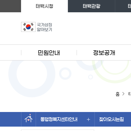
태백시청
태백관광
국가상징
알아보기
주메뉴
민원안내
정보공개
홈
동행정복지센터안내
찾아오시는길
왼쪽메뉴