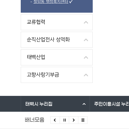
철암동 행정복지센터
교류협력
순직산업전사 성역화
태백산업
고향사랑기부금
바로가기 서비스
태백시
누리집
주민이용시설
누
배너모음