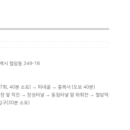
백시 철암동 349-18
7회, 40분 소요) → 피네골 → 흥복사 (도보 40분)
장 앞 직진 → 장성터널 → 동점터널 앞 좌회전 → 철암역
구(30분 소요)