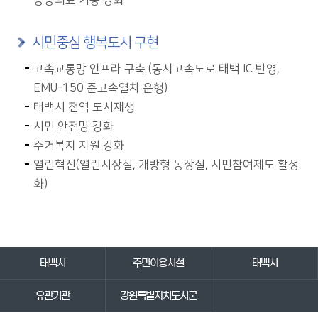
공공의료 기능 강화
시민중심 행복도시 구현
고속교통망 인프라 구축 (동서고속도로 태백 IC 반영,
EMU-150 준고속열차 운행)
태백시 전역 도시재생
시민 안전망 강화
주거복지 지원 강화
열린혁신(열린시장실, 개방형 동장실, 시민참여제도 활성
화)
바로가기 서비스
태백시
주민이용시설
태백시
유관기관
강원특별자치도시군