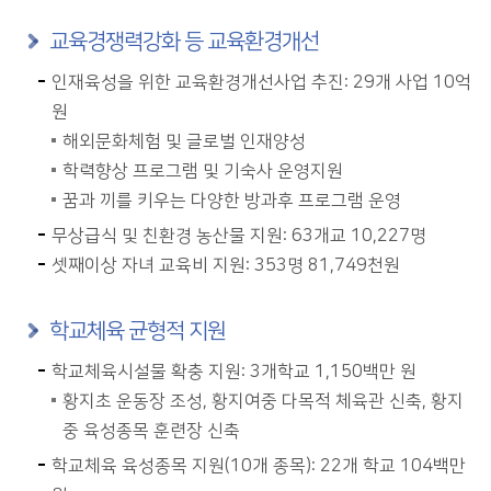
교육경쟁력강화 등 교육환경개선
인재육성을 위한 교육환경개선사업 추진: 29개 사업 10억
원
해외문화체험 및 글로벌 인재양성
학력향상 프로그램 및 기숙사 운영지원
꿈과 끼를 키우는 다양한 방과후 프로그램 운영
무상급식 및 친환경 농산물 지원: 63개교 10,227명
셋째이상 자녀 교육비 지원: 353명 81,749천원
학교체육 균형적 지원
학교체육시설물 확충 지원: 3개학교 1,150백만 원
황지초 운동장 조성, 황지여중 다목적 체육관 신축, 황지
중 육성종목 훈련장 신축
학교체육 육성종목 지원(10개 종목): 22개 학교 104백만