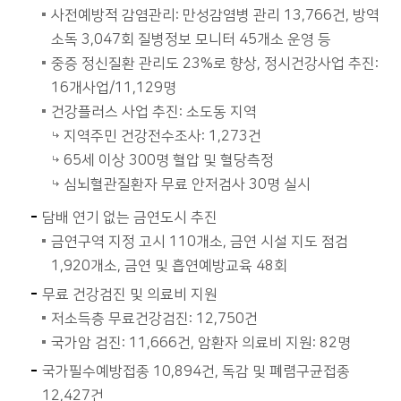
사전예방적 감염관리: 만성감염병 관리 13,766건, 방역
소독 3,047회 질병정보 모니터 45개소 운영 등
중증 정신질환 관리도 23%로 향상, 정시건강사업 추진:
16개사업/11,129명
건강플러스 사업 추진: 소도동 지역
지역주민 건강전수조사: 1,273건
65세 이상 300명 혈압 및 혈당측정
심뇌혈관질환자 무료 안저검사 30명 실시
담배 연기 없는 금연도시 추진
금연구역 지정 고시 110개소, 금연 시설 지도 점검
1,920개소, 금연 및 흡연예방교육 48회
무료 건강검진 및 의료비 지원
저소득층 무료건강검진: 12,750건
국가암 검진: 11,666건, 암환자 의료비 지원: 82명
국가필수예방접종 10,894건, 독감 및 폐렴구균접종
12,427건