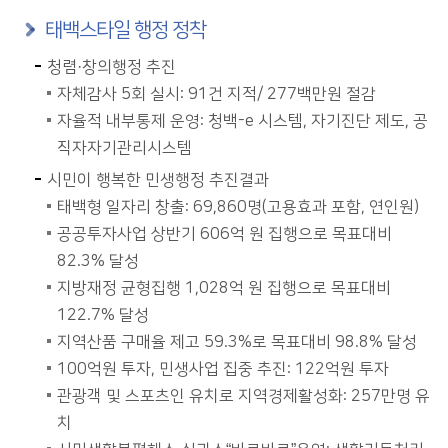
태백스타일 행정 정착
청렴·창의행정 추진
자체감사 5회 실시: 91건 지적/ 277백만원 절감
자율적 내부통제 운영: 청백-e 시스템, 자기진단 제도, 공
직자자기관리시스템
시민이 행복한 민생행정 추진결과
태백형 일자리 창출: 69,860명(고용효과 포함, 연인원)
공공투자사업 상반기 606억 원 집행으로 목표대비
82.3% 달성
지방재정 균형집행 1,028억 원 집행으로 목표대비
122.7% 달성
지역산품 구매율 제고 59.3%로 목표대비 98.8% 달성
100억원 투자, 민생사업 집중 추진: 122억원 투자
관광객 및 스포츠인 유치로 지역경제활성화: 257만명 유
치