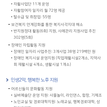
자활사업단 11개 운영
자활참여자 일자리 월 72명 제공
탈수급 및 취창업: 55명
보건복지 연계강화를 통한 복지사각지대 해소
반지원정대 활동(6회) 지원, 사례관리 지원사업 추진
302명(5회)
장애인 자립활동 지원
장애인 일자리 사업추진: 3개사업 38명 219백만 원
장애인 복지시설 운영지원 (직업재활시설2개소, 지역사
회 재활시설 4개소, 생활시설 1개소)
인생2막, 행복한 노후 지원
어르신들의 문화활동 지원
실버예술단 운영 지원: 사물놀이, 라인댄스, 합창, 기체조
노인교실 및 경로대학지원: 노래교실, 행복경로대학, 상