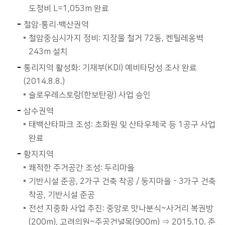
도정비 L=1,053m 완료
철암·통리·백산권역
철암중심시가지 정비: 지장물 철거 72동, 켄틸레옹벽
243m 설치
통리지역 활성화: 기재부(KDI) 예비타당성 조사 완료
(2014.8.8.)
슬로우레스토랑(한보탄광) 사업 승인
삼수권역
태백산타파크 조성: 초화원 및 산타우체국 등 1공구 사업
완료
황지지역
쾌적한 주거공간 조성: 두리마을
기반시설 준공, 2가구 건축 착공 / 둥지마을 - 3가구 건축
착공, 기반시설 준공
전선 지중화 사업 추진: 중앙로 맛나분식~사거리 복권방
(200m), 고려의원~주공건널목(900m) ⇒ 2015.10. 준