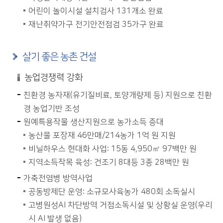
어린이 놀이시설 설치검사 131개소 완료
재난취약가구 전기안전점검 35가구 완료
살기 좋은 농촌 건설
농업경쟁력 강화
친환경 농자재(유기질비료, 토양개량제 등) 지원으로 친환
경 농업기반 조성
원예특용작물 생산지원으로 농가소득 증대
농산물 포장재 46만매/214농가 1억 원 지원
비닐하우스 현대화 사업: 15동 4,950㎡ 97백만 원
지역소득작목 육성: 건조기 8대등 3종 28백만 원
가축전염병 방역사업
공동방제단 운영: 소규모사육농가 480회 소독실시
고병원성AI 차단방역 거점소독시설 및 상황실 운영(우리
시 AI 발생 없음)