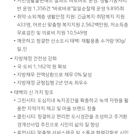
시민생활불편해소 실과소“바로바로”운영: 생활기동처리
반 운영 1,356건 “바로바로”일일순찰제 운영 9.895회
취약·소외계층 생활안정 지원: 긴급복지·희망복지 지원
433명, 어르신 맞춤형 복지지원 2,562백만원, 저소득층
무료검진 및 의료비 지원 10,549명
깨끗하고 청결한 산소도시 태백: 재활용품 수거량 90g/
일,인
지방재정 건전성 강화
국·도비 1,162억 원 확보
지방채무 전액상환으로 채무 0% 달성
지방재정 균형집행 2년 연속 최우수
태백의 신 가치 창조
그린시티: 도심지내 녹지공간을 확충하고 녹색 자원을 활
용한 지역가치 제고 및 마을 브랜드 창출
클린시티: 청결하고 편리한 도시경관을 조성하고 주거환
경개선사업 추진으로 시민의 삶의 질 향상
휴먼시티: 맞춤형 서비스제공 및 소통과 협력강화로 시민