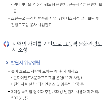
귀네미마을-엔진식 궤도형 운반차, 전동식 4륜 운반차 보
급
조탄동굴 금김치 명품화 사업: 김치제조시설 설비보완 및
진입로포장 공사 사업완료
지역의 가치를 기반으로 고품격 문화관광도
시 조성
발원지 위상정립
물이 흐르고 사람이 모이는 땅, 황지 재창조
문화이벤트&문화프로그램 운영(21개 사업)
편의시설 설치: 디자인펜스 및 앉은벽 담장 등
3대강 꼭짓점 명소화 추진: 3대강 발원지 사생대회 개최/
500명 참가