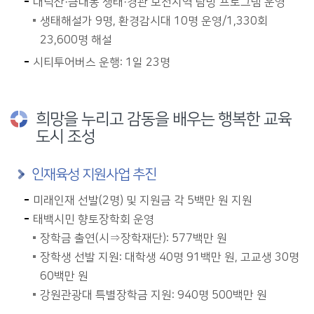
대덕산·금대봉 생태·경관 보전지역 탐방 프로그램 운영
생태해설가 9명, 환경감시대 10명 운영/1,330회
23,600명 해설
시티투어버스 운행: 1일 23명
희망을 누리고 감동을 배우는 행복한 교육
도시 조성
인재육성 지원사업 추진
미래인재 선발(2명) 및 지원금 각 5백만 원 지원
태백시민 향토장학회 운영
장학금 출연(시⇒장학재단): 577백만 원
장학생 선발 지원: 대학생 40명 91백만 원, 고교생 30명
60백만 원
강원관광대 특별장학금 지원: 940명 500백만 원