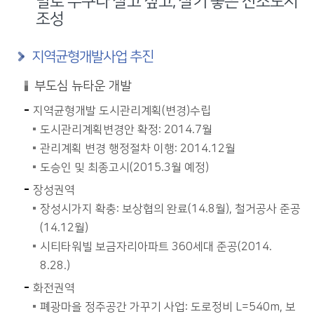
발로 누구나 살고 싶고, 살기 좋은 산소도시
조성
지역균형개발사업 추진
부도심 뉴타운 개발
지역균형개발 도시관리계획(변경)수립
도시관리계획변경안 확정: 2014.7월
관리계획 변경 행정절차 이행: 2014.12월
도승인 및 최종고시(2015.3월 예정)
장성권역
장성시가지 확충: 보상협의 완료(14.8월), 철거공사 준공
(14.12월)
시티타워빌 보금자리아파트 360세대 준공(2014.
8.28.)
화전권역
폐광마을 정주공간 가꾸기 사업: 도로정비 L=540m, 보