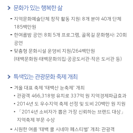
문화가 있는 행복한 삶
지역문화예술단체 창작 활동 지원: 8개 분야 40개 단체
185백만원
한여름밤 공연: 8회 5개 프로그램, 골목길 문화행사: 20회
공연
맞춤형 문화시설 운영비 지원/264백만원
(태백문화원·태백문화의집·공공도서관·작은 도서관 등)
특색있는 관광문화 축제 개최
겨울 대표 축제 ‘태백산 눈축제’ 개최
관광객 466,318명 유치로 337억 원 지역경제파급효과
2014년 도 우수지역 축제 선정 및 도비 20백만 원 지원
「2014년 소비자가 뽑은 가장 신뢰하는 브랜드 대상」
지역축제 부문 수상
시원한 여름 ‘태백 쿨 시네마 페스티벌’ 개최: 관광객