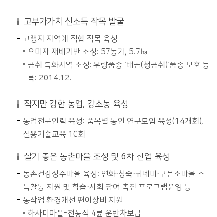
고부가가치 신소득 작목 발굴
고랭지 지역에 적합 작목 육성
오미자 재배기반 조성: 57농가, 5.7㏊
곰취 특화지역 조성: 우량품종 ‘태곰(청곰취)’품종 보호 등
록: 2014.12.
작지만 강한 농업, 강소농 육성
농업전문인력 육성: 품목별 농인 연구모임 육성(14개회),
실용기술교육 10회
살기 좋은 농촌마을 조성 및 6차 산업 육성
농촌건강장수마을 육성: 연화·창죽·귀네미·구문소마을 소
득활동 지원 및 학습·사회 참여 촉진 프로그램운영 등
농작업 환경개선 편이장비 지원
하사미마을-전동식 4륜 운반차보급