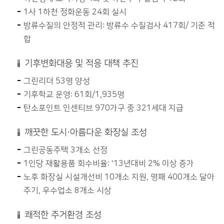
1사 1하천 정화운동 24회 실시
방류수질의 안정적 관리: 방류수 수질검사 417회/ 기준 적
합
기후변화대응 및 적응 대책 추진
그린리더 53명 양성
기후학교 운영: 61회/1,935명
탄소포인트 인센티브 970가구 중 321세대 지급
깨끗한 도시·아름다운 화장실 조성
그린공동주택 3개소 선정
1인당 재활용품 회수비율: ‘13년대비 2% 이상 증가
노후 화장실 시설개선비 10개소 지원, 명패 400개소 달아
주기, 우수업소 8개소 시상
쾌적한 주거환경 조성