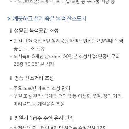
국도 38호선: 도계~미로 터널·교량 등 구조물 시공 중
깨끗하고 살기 좋은 녹색 산소도시
생활권 녹색공간 조성
한길 LPG 충전소옆 쌈지공원·태백노인전문요양원내 녹색
공간 1개소 조성
도시녹화 5개년 산소도시 50만본 조성사업: 단풍나무외
25종 79,961본 식재
명품 산소거리 조성
주요 도로변 가로수 조성·관리
꽃길 조성 관리: 금계국·천인국 등 야생화 꽃길, 장미 거리,
메리골드 등 계절꽃길 조성
발원지 1급수 수질 유지 관리
하천생태 모니터링 4회 및 하천수 수질검사 12회