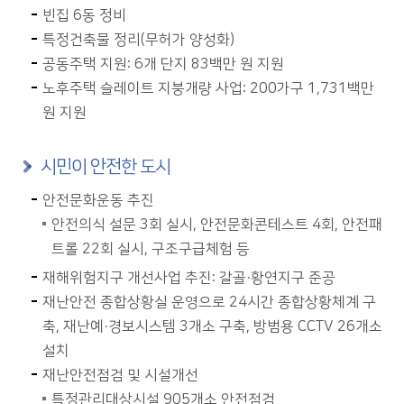
빈집 6동 정비
특정건축물 정리(무허가 양성화)
공동주택 지원: 6개 단지 83백만 원 지원
노후주택 슬레이트 지붕개량 사업: 200가구 1,731백만
원 지원
시민이 안전한 도시
안전문화운동 추진
안전의식 설문 3회 실시, 안전문화콘테스트 4회, 안전패
트롤 22회 실시, 구조구급체험 등
재해위험지구 개선사업 추진: 갈골·황연지구 준공
재난안전 종합상황실 운영으로 24시간 종합상황체계 구
축, 재난예·경보시스템 3개소 구축, 방범용 CCTV 26개소
설치
재난안전점검 및 시설개선
특정관리대상시설 905개소 안전점검