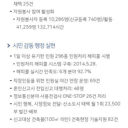
채택 25건
자원봉사 참여 활성화
자원봉사자 등록 10,286명(신규등록 740명)/활동
41,259명 132,714시간
시민 감동 행정 실현
1일 이상 유기한 민원 296종 민원처리 해피콜 시행
민원처리 해피콜 시스템 구축: 2014.5.28.
해피콜 실시간 만족도: 6개 분야 92.7%
직장인등을 위한 민원실 야간 연장 운영: 69건
혼인신고시 전입신고 대행처리: 48명
정보통신분야 사용전검사 ONE-STOP 26건 처리
시민 행복, 시정정보 전달: 산소도시 태백 월 1회 23,500
부 발간·배부
신고대상 건축물(100㎡ 미만) 건축현장 기술지원 82건