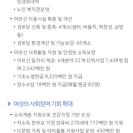
장경로대학
노인 복지관운영
어르신 이용시설 확충 및 개선
경로당 신축 및 증축: 4개소(샘터, 버들치, 하장성, 삼방
동)
경로당 환경개선 및 기능보강: 45개소
어르신 사회활동 지원 및 안정된 소득보장
어르신 일자리 제공: 4개분야 22개 단위사업 1,438명 참
여 2,043백만 원
기초노령연금 9,335백만 원 지급
장수수당 18백만 원 지급(매월 평균 82명)
여성의 사회참여 기회 확대
소외계층 지원으로 건강가정 기반 조성
저소득 한부모 가정 양육비 270세대 113백만 원 지원
다문화 가족 및 아이돌봄 지원사업 운영: 450백만 원