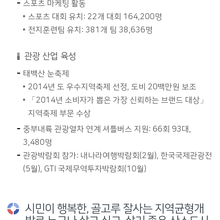
스포츠 마케팅 활동
스포츠 대회 유치: 22개 대회 164,200명
전지훈련팀 유치: 381개 팀 38,636명
관광 산업 육성
태백산 눈축제
2014년 도 우수지역축제 선정, 도비 20백만원 보조
「2014년 소비자가 뽑은 가장 신뢰하는 브랜드 대상」
지역축제 부문 수상
중부내륙 관광열차 연계 셔틀버스 지원: 66회 93대,
3,480명
관광박람회 참가: 내나라여행박람회(2월), 한국국제관광전
(5월), GTI 국제무역투자박람회(10월)
시민이 행복한, 골고루 잘사는 지역균형개