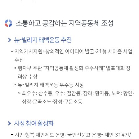
소통하고 공감하는 지역공동체 조성
뉴-빌리지 태백운동 추진
지역가치자원+창의적인 아이디어 발굴·21형 새마을 사업
추진
행자부 주관 “지역공동체 활성화 우수사례” 발표대회 장
려상 수상
뉴-빌리지 태백운동 우수동 시상
최우수: 삼수동, 우수: 철암동, 장려: 황지동, 노력: 황연·
상장·문곡소도·장성·구문소동
시정 참여 활성화
시민 행복 제안제도 운영: 국민신문고 운영- 제안 314건/