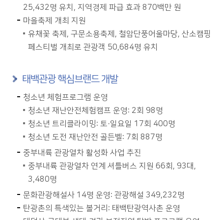
25,432명 유치, 지역경제 파급 효과 870백만 원
마을축제 개최 지원
유채꽃 축제, 구문소용축제, 철암단풍어울마당, 산소캠핑
페스티벌 개최로 관광객 50,684명 유치
태백관광 핵심브랜드 개발
청소년 체험프로그램 운영
청소년 재난안전체험캠프 운영: 2회 98명
청소년 트리클라이밍: 토·일요일 17회 400명
청소년 도전 재난안전 골든벨: 7회 887명
중부내륙 관광열차 활성화 사업 추진
중부내륙 관광열차 연계 셔틀버스 지원 66회, 93대,
3,480명
문화관광해설사 14명 운영: 관광해설 349,232명
탄광촌의 특색있는 볼거리: 태백탄광역사촌 운영