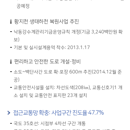
공예정
황지천 생태하천 복원사업 추진
낙동강수계관리기금운영규칙 개정(기금 3,240백만원 확
보)
기본 및 실시설계용역 착수: 2013.1.17
편리하고 안전한 도로 개설·정비
소도~백단사간 도로 확·포장 600m 추진(2014.12월 준
공)
교통안전시설물 설치: 차선도색(208㎞), 교통신호기1 개
소 설치 및 교통안전 표지판 23개 설치
접근교통망 확충: 사업구간 진도율 47.7%
국도 35호선: 시점부 4차선 구간 개통