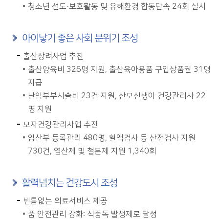
청소년 선도·보호활동 및 유해환경 합동단속 24회 실시
아이낳기 좋은 사회 분위기 조성
출산장려사업 추진
출산양육비 326명 지원, 출산육아용품 구입상품권 31명
지급
난임부부시술비 23건 지원, 산모신생아 건강관리사 22
명 지원
모자건강관리사업 추진
임산부 등록관리 480명, 혈액검사 등 산전검사 지원
730건, 엽산제 및 철분제 지원 1,340회
활력넘치는 건강도시 조성
빈틈없는 의료서비스 제공
품 안전관리 강화: 식중독 발생제로 달성