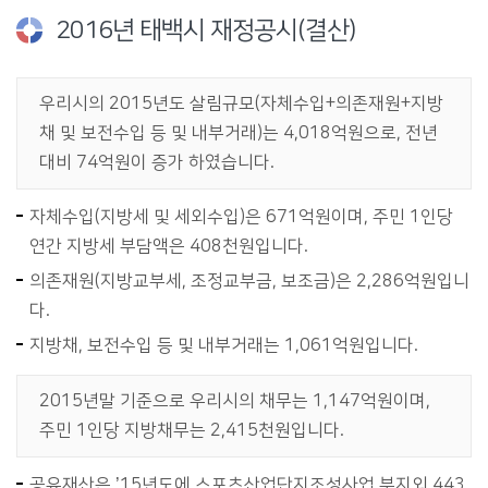
2016년 태백시 재정공시(결산)
우리시의 2015년도 살림규모(자체수입+의존재원+지방
채 및 보전수입 등 및 내부거래)는 4,018억원으로, 전년
대비 74억원이 증가 하였습니다.
자체수입(지방세 및 세외수입)은 671억원이며, 주민 1인당
연간 지방세 부담액은 408천원입니다.
의존재원(지방교부세, 조정교부금, 보조금)은 2,286억원입니
다.
지방채, 보전수입 등 및 내부거래는 1,061억원입니다.
2015년말 기준으로 우리시의 채무는 1,147억원이며,
주민 1인당 지방채무는 2,415천원입니다.
공유재산은 ’15년도에 스포츠산업단지조성사업 부지외 443