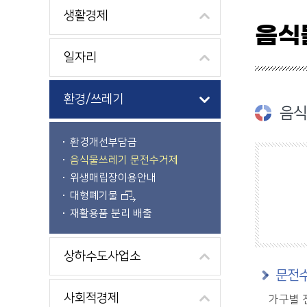
생활경제
음식
일자리
환경/쓰레기
음식
환경개선부담금
음식물쓰레기 문전수거제
위생매립장이용안내
대형폐기물
재활용품 분리 배출
상하수도사업소
문전
사회적경제
가구별 