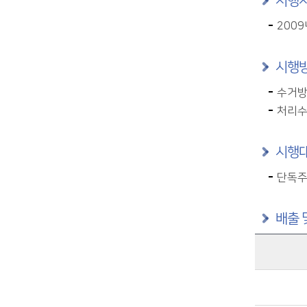
시행
2009
시행
수거방
처리수
시행
단독주
배출 
음식물쓰레기 배출 및 수거방법에 관한 자료이며, 해당지역, 배출요일, 수거요일을 제공합니다.