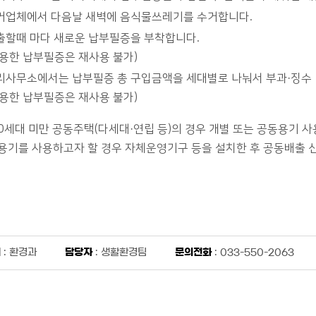
거업체에서 다음날 새벽에 음식물쓰레기를 수거합니다.
출할때 마다 새로운 납부필증을 부착합니다.
사용한 납부필증은 재사용 불가)
리사무소에서는 납부필증 총 구입금액을 세대별로 나눠서 부과·징수
사용한 납부필증은 재사용 불가)
00세대 미만 공동주택(다세대·연립 등)의 경우 개별 또는 공동용기 사
용기를 사용하고자 할 경우 자체운영기구 등을 설치한 후 공동배출 
서
: 환경과
담당자
: 생활환경팀
문의전화
: 033-550-2063