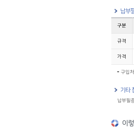
납부
구분
음식물쓰레기 납부필증 판매가격에 관한 자료이며, 구분, 단독주택용, 공동주택용, 업소용을 제공합니다.
규격
가격
구입처
기타 
납부필증
이렇