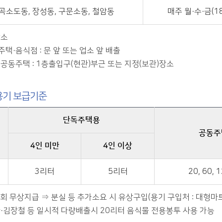
곡소도동, 장성동, 구문소동, 철암동
매주 월·수·금(18
장소
택·음식점 : 문 앞 또는 업소 앞 배출
·공동주택 : 1층출입구(현관)부근 또는 지정(보관)장소
용기 보급기준
단독주택용
공동주
4인 미만
4인 이상
3리터
5리터
20, 60,
1회 무상지급 ⇒ 분실 등 추가소요 시 유상구입(용기 구입처 : 대형마트
·김장철 등 일시적 다량배출시 20리터 음식물 전용봉투 사용 가능