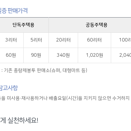
필증 판매가격
단독주택용
공동주택용
3리터
5리터
20리터
60리터
100
60원
90원
340원
1,020원
2,04
 : 기존 종량제봉투 판매소(슈퍼, 대형마트 등)
참고사항
을 미사용·재사용하거나 배출요일(시간)을 지키지 않으면 수거하지
게 실천하세요!