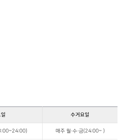
요일
수거요일
:00~24:00)
매주 월·수·금(24:00~ )