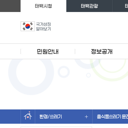
태백시청
태백관광
국가상징
알아보기
주메뉴
민원안내
정보공개
환경/쓰레기
음식물쓰레기 문
왼쪽메뉴