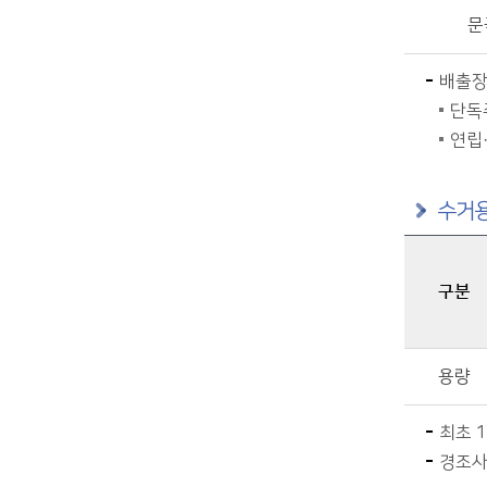
문
배출
단독주
연립
수거
구분
음식물쓰레기 수거용기 보급기준에 관한 자료이며, 구분, 단독주택용 - 4인 미만 / 4인 이상, 공동주택용, 업소용(음식점 등)을 제공합니다.
용량
최초 
경조사