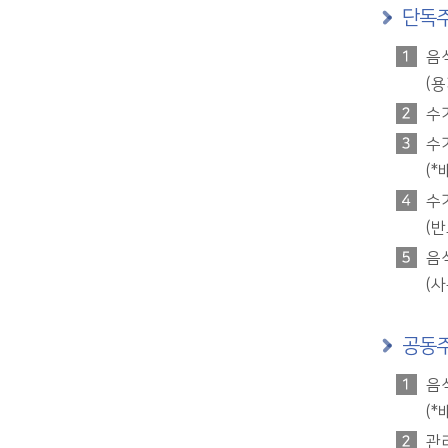
단독주
음
(
수
수
(*
수
(
음
(
공동주
음
(*
관