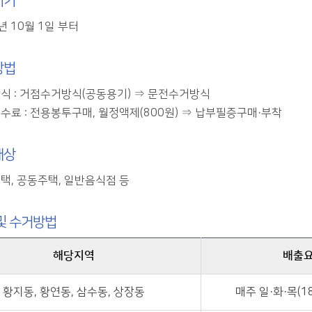
시기
년 10월 1일 부터
방법
식 : 거점수거방식(공동용기) ⇒ 문전수거방식
수료 : 전용봉투구매, 월정액제(800원) ⇒ 납부필증구매·부착
대상
택, 공동주택, 일반음식점 등
및 수거방법
해당지역
배출
황지동, 황연동, 삼수동, 상장동
매주 일·화·목(18