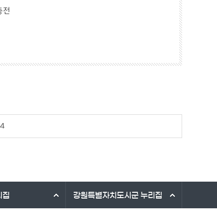
충전
04
리집
강원특별자치도시군
누리집