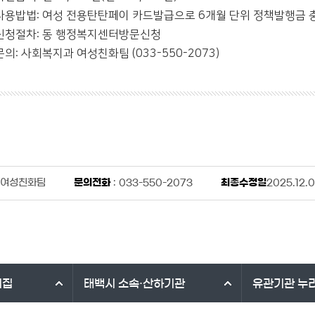
사용밥법: 여성 전용탄탄페이 카드발급으로 6개월 단위 정책발행금 
신청절차: 동 행정복지센터방문신청
문의: 사회복지과 여성친화팀 (033-550-2073)
 여성친화팀
문의전화
: 033-550-2073
최종수정일
2025.12.
리집
태백시
소속·산하기관
유관기관
누