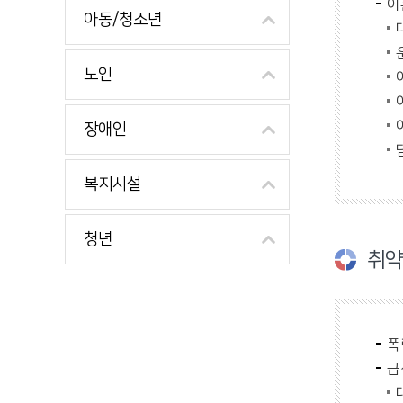
이
아동/청소년
노인
장애인
복지시설
청년
취약
폭
급