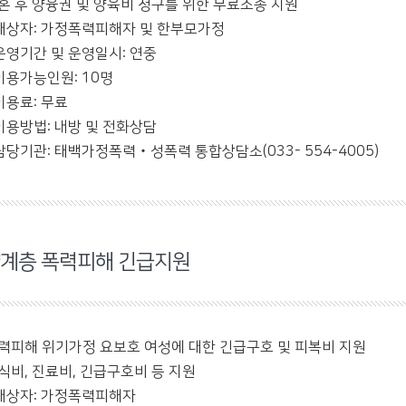
혼 후 양융권 및 양육비 청구를 위한 무료소송 지원
대상자: 가정폭력피해자 및 한부모가정
운영기간 및 운영일시: 연중
이용가능인원: 10명
이용료: 무료
이용방법: 내방 및 전화상담
담당기관: 태백가정폭력‧성폭력 통합상담소(033- 554-4005)
계층 폭력피해 긴급지원
력피해 위기가정 요보호 여성에 대한 긴급구호 및 피복비 지원
식비, 진료비, 긴급구호비 등 지원
대상자: 가정폭력피해자