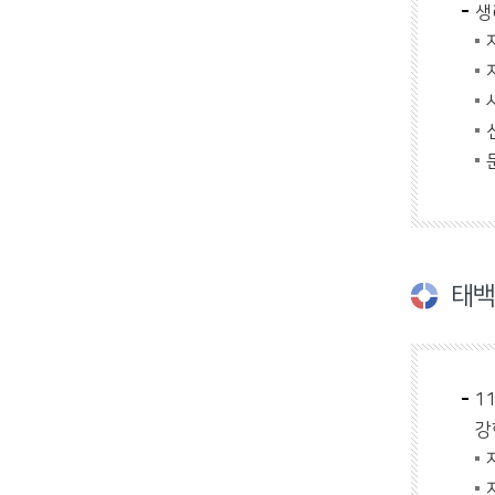
생
태백
1
강