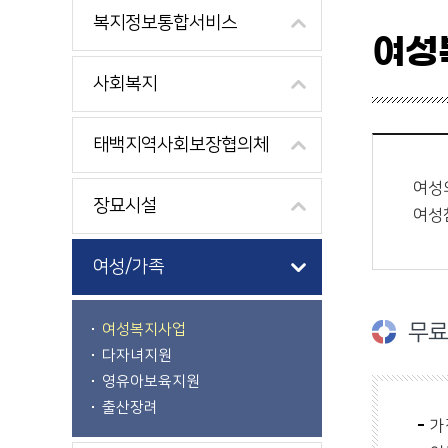
복지정보통합서비스
여성
사회복지
태백지역사회보장협의체
여성
장묘시설
여성
여성/가족
무료
여성복지사업
다자녀지원
영유아보육지원
출산장려
가