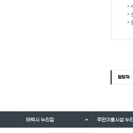
담당자 정보
담당자 정보
담당자
:
바로가기 서비스
태백시
누리집
주민이용시설
누