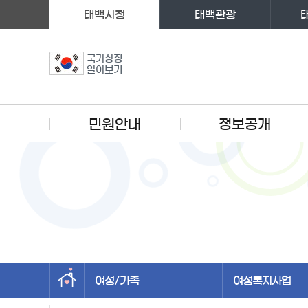
태백시청
태백관광
국가상징
알아보기
주메뉴
민원안내
정보공개
여성/가족
여성복지사업
왼쪽메뉴