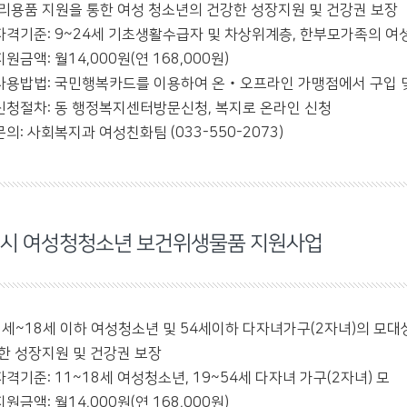
리용품 지원을 통한 여성 청소년의 건강한 성장지원 및 건강권 보장
자격기준: 9~24세 기초생활수급자 및 차상위계층, 한부모가족의 
지원금액: 월14,000원(연 168,000원)
사용밥법: 국민행복카드를 이용하여 온‧오프라인 가맹점에서 구입 
신청절차: 동 행정복지센터방문신청, 복지로 온라인 신청
문의: 사회복지과 여성친화팀 (033-550-2073)
시 여성청청소년 보건위생물품 지원사업
1세~18세 이하 여성청소년 및 54세이하 다자녀가구(2자녀)의 모
한 성장지원 및 건강권 보장
자격기준: 11~18세 여성청소년, 19~54세 다자녀 가구(2자녀) 모
지원금액: 월14,000원(연 168,000원)