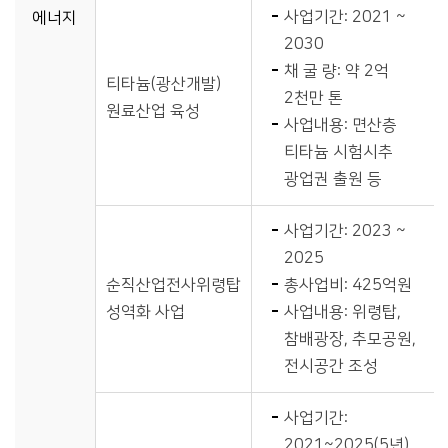
사업기간: 2021 ~
에너지
2030
채 굴 량: 약 2억
티타늄(광산개발)
2천만 톤
원료산업 육성
사업내용: 면산층
티타늄 시험시추
광업권 출원 등
사업기간: 2023 ~
2025
순직산업전사위령탑
총사업비: 425억원
성역화 사업
사업내용: 위령탑,
참배광장, 추모공원,
전시공간 조성
사업기간:
2021~2025(5년)