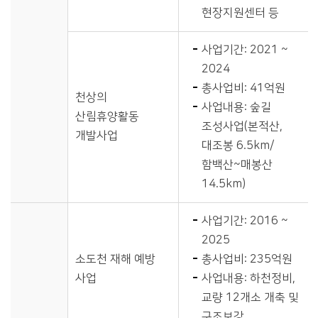
현장지원센터 등
사업기간: 2021 ~
2024
총사업비: 41억원
천상의
사업내용: 숲길
산림휴양활동
조성사업(본적산,
개발사업
대조봉 6.5km/
함백산~매봉산
14.5km)
사업기간: 2016 ~
2025
소도천 재해 예방
총사업비: 235억원
사업
사업내용: 하천정비,
교량 12개소 개축 및
구조보강