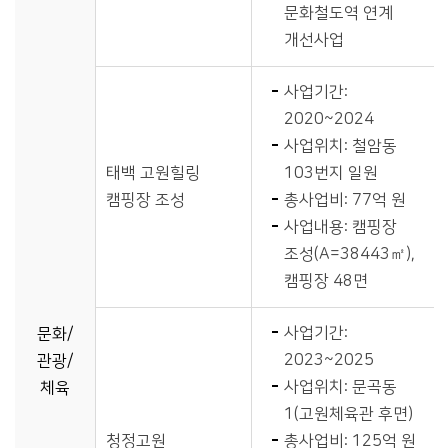
문화철도역 연계
개선사업
사업기간:
2020~2024
사업위치: 철암동
태백 고원힐링
103번지 일원
캠핑장 조성
총사업비: 77억 원
사업내용: 캠핑장
조성(A=38443㎡),
캠핑장 48면
사업기간:
문화/
2023~2025
관광/
사업위치: 문곡동
체육
1(고원체육관 후면)
청정고원
총사업비: 125억 원