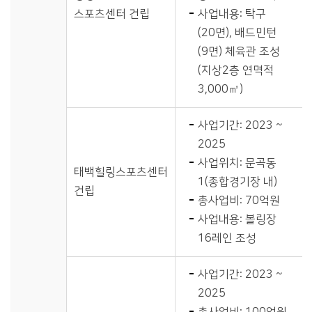
스포츠센터 건립
사업내용: 탁구
(20면), 배드민턴
(9면) 체육관 조성
(지상2층 연멱적
3,000㎡)
사업기간: 2023 ~
2025
사업위치: 문곡동
태백힐링스포츠센터
1(종합경기장 내)
건립
총사업비: 70억원
사업내용: 볼링장
16레인 조성
사업기간: 2023 ~
2025