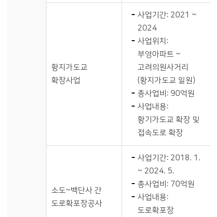
사업기간: 2021 ~
2024
사업위치:
부영아파트 ~
황지가도교
고려의원사거리
확장사업
(황지가도교 일원)
총사업비: 90억원
사업내용:
황기가도교 확장 및
접속도로 확장
사업기간: 2018. 1.
~ 2024. 5.
총사업비: 70억원
소도~백단사 간
사업내용:
도로확포장공사
도로확포장