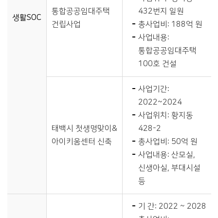
통합공공임대주택
432번지 일원
생활SOC
건립사업
총사업비: 188억 원
사업내용:
통합공공임대주택
100호 건설
사업기간:
2022~2024
사업위치: 황지동
태백시 첫생명맞이&
428-2
아이키움센터 신축
총사업비: 50억 원
사업내용: 산모실,
신생아실, 부대시설
등
기 간: 2022 ~ 2028