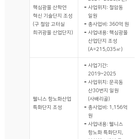
핵심광물 산학연
사업위치: 철암동
혁신 기술단지 조성
일원
(구 철암 고터실
총사업비: 360억 원
희귀광물 산업단지)
사업내용: 핵심광물
산업단지 조성
(A=215,035㎡)
사업기간:
2019~2025
사업위치: 문곡동
산30번지 일원
웰니스 항노화산업
(사배리골)
특화단지 조성
총사업비: 1,156억
원
사업내용: 웰니스
항노화 특화단지,