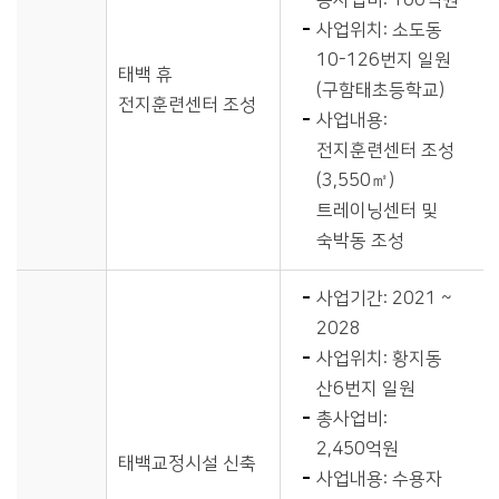
총사업비: 100억원
사업위치: 소도동
10-126번지 일원
태백 휴
(구함태초등학교)
전지훈련센터 조성
사업내용:
전지훈련센터 조성
(3,550㎡)
트레이닝센터 및
숙박동 조성
사업기간: 2021 ~
2028
사업위치: 황지동
산6번지 일원
총사업비:
2,450억원
태백교정시설 신축
사업내용: 수용자