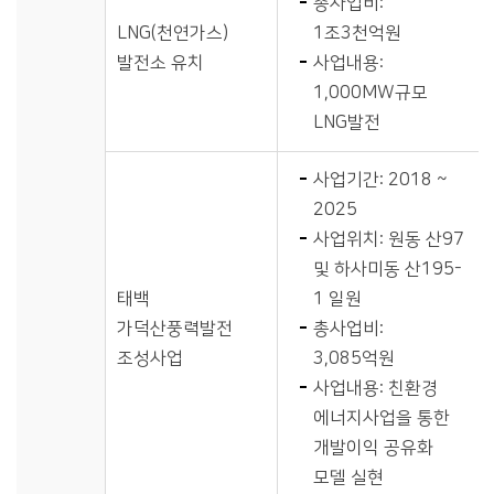
총사업비:
LNG(천연가스)
1조3천억원
발전소 유치
사업내용:
1,000MW규모
LNG발전
사업기간: 2018 ~
2025
사업위치: 원동 산97
및 하사미동 산195-
태백
1 일원
가덕산풍력발전
총사업비:
조성사업
3,085억원
사업내용: 친환경
에너지사업을 통한
개발이익 공유화
모델 실현