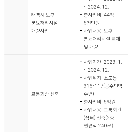
~ 2024. 12.
태백시 노후
총사업비: 44억
분뇨처리시설
6천만원
개량사업
사업내용: 노후
분뇨처리시설 교체
및 개량
사업기간: 2023. 1.
~ 2024. 12.
사업위치: 소도동
316-117(공주민박
교통회관 신축
주변)
총사업비: 6억원
사업내용: 교통회관
(쉼터) 신축(2층
연면적 240㎡)