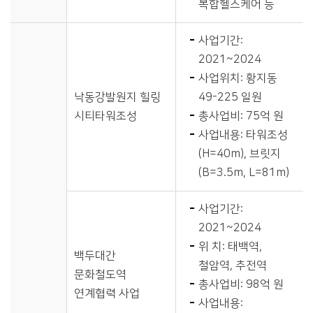
복합헬스케어 등
사업기간:
2021~2024
사업위치: 황지동
낙동강발원지 힐링
49-225 일원
시티타워조성
총사업비: 75억 원
사업내용: 타워조성
(H=40m), 브릿지
(B=3.5m, L=81m)
사업기간:
2021~2024
위 치: 태백역,
백두대간
철암역, 추전역
문화철도역
총사업비: 98억 원
연계협력 사업
사업내용: