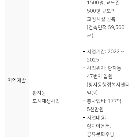
1500명, 교도관
500명 규모의
교정시설 신축
(건축면적 59,560
㎡)
사업기간: 2022 ~
2025
사업위치: 황지동
47번지 일원
지역개발
(황지동행정복지센터
황지동
일원)
도시재생사업
총사업비: 177억
5천만원
사업내용:
황지이음터,
공유문화주방,