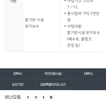
사업기간: 2024.
기반
1.~12.
총사업비: 5억 3천만
밭기반 시설
원
유지보수
사업내용:
밭기반시설 유지보수
(배수로, 물탱크,
관정 등)
바로가기 서비스
태백시
주민이용시설
태백시
유관기관
강원특별자치도시군
배너모음