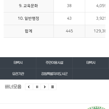
9. 교육문화
38
4,059
10. 일반행정
43
3,925
합계
445
129,38
바로가기 서비스
태백시
주민이용시설
태백시
유관기관
강원특별자치도시군
배너모음