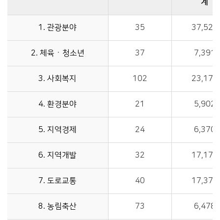
계
2006 주요투자사업에 관한 자료이며, 구분, 사업건수, 사업비(계, %, 국비, 도비, 시비)를 제공합니다.
1. 관광분야
35
37,528
2. 체육ㆍ청소년
37
7,391
3. 사회복지
102
23,179
4. 환경분야
21
5,902
5. 지역경제
24
6,370
6. 지역개발
32
17,179
7. 도로교통
40
17,378
8. 농림축산
73
6,478