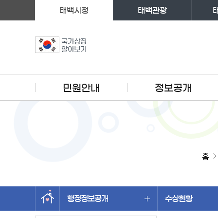
태백시청
태백관광
국가상징
알아보기
주메뉴
민원안내
정보공개
홈
행정정보공개
수상현황
왼쪽메뉴