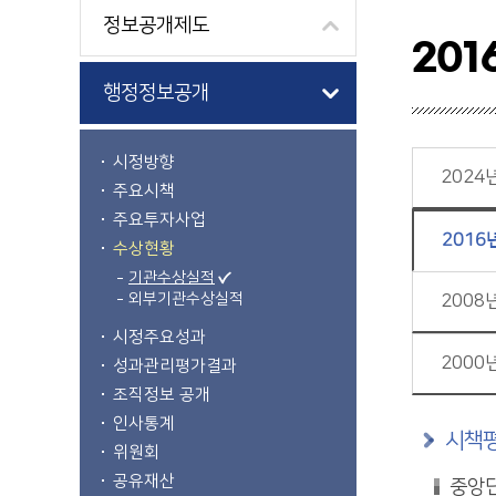
정보공개제도
201
행정정보공개
시정방향
2024
주요시책
주요투자사업
2016
수상현황
기관수상실적
외부기관수상실적
2008
시정주요성과
2000
성과관리평가결과
조직정보 공개
인사통계
시책평
위원회
공유재산
중앙