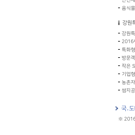
안전체
음식물
강원
강원특
201
특화형
방문객
작은 
기업형
농촌자
쌈지공
국․도
※ 201