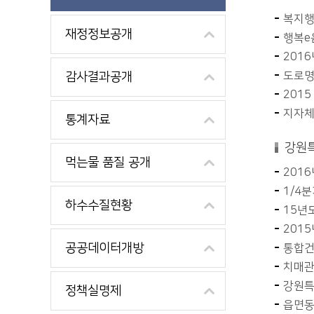
복지행
재정정보공개
행복e
201
도로명
감사결과공개
201
지자체
통계자료
강원
먹는물 품질 공개
201
1/4
하수수질현황
15년
201
공공데이터개방
통합건
치매관
강원특
정책실명제
읍면동