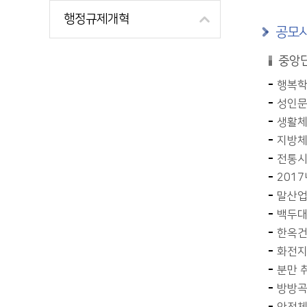
행정규제개혁
공모사
중앙
행복학
성인문
생활체
지방체
전통시
201
말산업
백두대
한옥건
화전지
분만 
방방곡