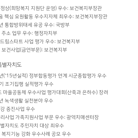
정상(희망복지 지원단 운영) 우수: 보건복지부장관
음 핵심 요원활동 우수지자체 최우수: 보건복지부장관
6년 통합방위태세 유공 우수: 국방부
 주소 업무 우수: 행정자치부
5 드림스타트 사업 평가 우수: 보건복지부
 보건사업(금연부문): 보건복지부
특별자치도
6년(‘15년실적) 정부합동평가 연계 시군종합평가 우수
분기 조기집행 실적평가 우수
도 마을공동체 우수사업 평가대회(산죽과 은하수) 장려
5년 녹색생활 실천분야 우수
강 증진사업 우수
리사업 가족지원사업 부문 우수: 광역치매센터장
별자치도 주민자치 대상 최우수
 복지기능 강화 우수사례 공모 우수