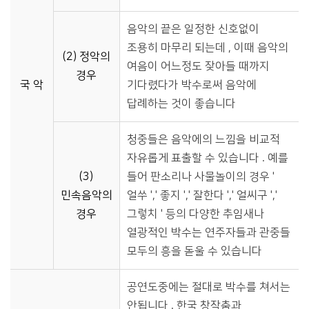
음악의 끝은 일정한 신호없이
조용히 마무리 되는데 , 이때 음악의
(2) 정악의
여음이 어느정도 잦아들 때까지
경우
국 악
기다렸다가 박수로써 음악에
답례하는 것이 좋습니다
청중들은 음악에의 느낌을 비교적
자유롭게 표출할 수 있습니다 . 예를
(3)
들어 판소리나 사물놀이의 경우 '
민속음악의
얼쑤 ',' 좋지 ',' 잘한다 ',' 얼씨구 ','
경우
그렇치 ' 등의 다양한 추임새나
열광적인 박수는 연주자들과 관중들
모두의 흥을 돋울 수 있습니다
공연도중에는 절대로 박수를 쳐서는
안됩니다 . 한국 창작춤과