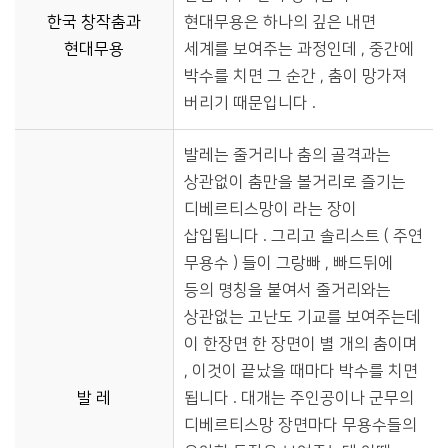
한국 창작춤과
현대무용은 하나의 깊은 내면
현대무용
세계를 보여주는 과정인데 , 중간에
박수를 치면 그 순간 , 춤이 망가져
버리기 때문입니다 .
발레는 줄거리나 춤의 골격과는
상관없이 춤만을 볼거리로 즐기는
디베르티스망이 라는 장이
삽입됩니다 . 그리고 솔리스트 ( 주연
무용수 ) 들이 그랑빠 , 빠드뒤에
등의 명칭을 붙여서 줄거리와는
상관없는 고난도 기교를 보여주는데
이 한장면 한 장면이 별 개의 춤이며
, 이것이 끝났을 때마다 박수를 치면
발 레
됩니다 . 대개는 주인공이나 군무의
디베르티스망 장면마다 무용수들의