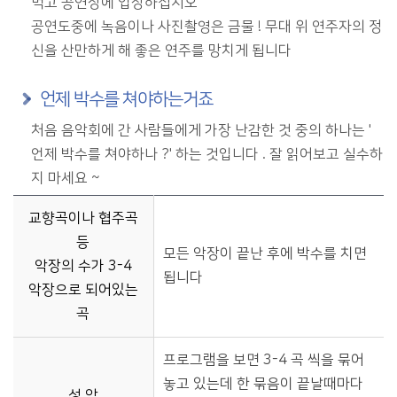
먹고 공연장에 입장하십시오
공연도중에 녹음이나 사진촬영은 금물 ! 무대 위 연주자의 정
신을 산만하게 해 좋은 연주를 망치게 됩니다
언제 박수를 쳐야하는거죠
처음 음악회에 간 사람들에게 가장 난감한 것 중의 하나는 '
언제 박수를 쳐야하나 ?' 하는 것입니다 . 잘 읽어보고 실수하
지 마세요 ~
공연 종류별 박수 매너 정보를 제공: 교향곡/협주곡, 성악, 기악연주, 오페라, 국악(궁중음악, 정악, 민속음악), 한국 창작춤/현대무용, 발레
교향곡이나 협주곡
등
모든 악장이 끝난 후에 박수를 치면
악장의 수가 3-4
됩니다
악장으로 되어있는
곡
프로그램을 보면 3-4 곡 씩을 묶어
놓고 있는데 한 묶음이 끝날때마다
성 악