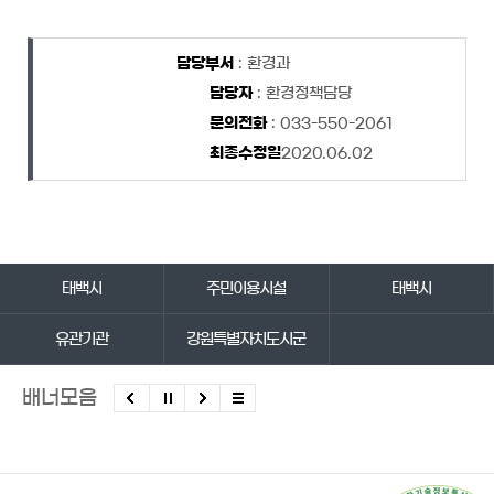
담당자 정보
담당자 정보
담당부서
: 환경과
담당자
: 환경정책담당
문의전화
: 033-550-2061
최종수정일
2020.06.02
바로가기 서비스
태백시
주민이용시설
태백시
유관기관
강원특별자치도시군
배너모음