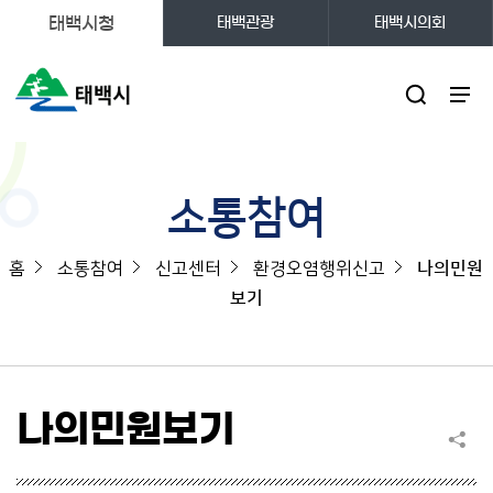
태백시청
태백관광
태백시의회
주메뉴
소통참여
홈
소통참여
신고센터
환경오염행위신고
나의민원
보기
나의민원보기